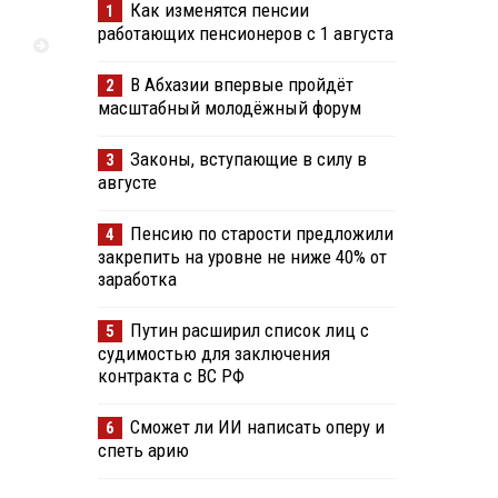
Как изменятся пенсии
1
работающих пенсионеров с 1 августа
В Абхазии впервые пройдёт
2
масштабный молодёжный форум
Законы, вступающие в силу в
3
августе
Пенсию по старости предложили
4
закрепить на уровне не ниже 40% от
заработка
Путин расширил список лиц с
5
судимостью для заключения
контракта с ВС РФ
Сможет ли ИИ написать оперу и
6
спеть арию