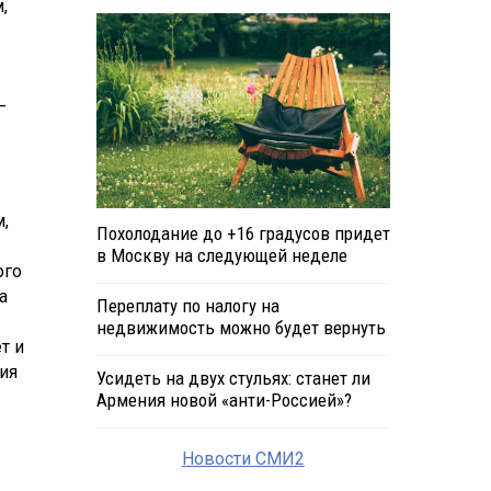
,
—
м,
Похолодание до +16 градусов придет
в Москву на следующей неделе
ого
а
Переплату по налогу на
недвижимость можно будет вернуть
т и
ция
Усидеть на двух стульях: станет ли
Армения новой «анти-Россией»?
Новости СМИ2