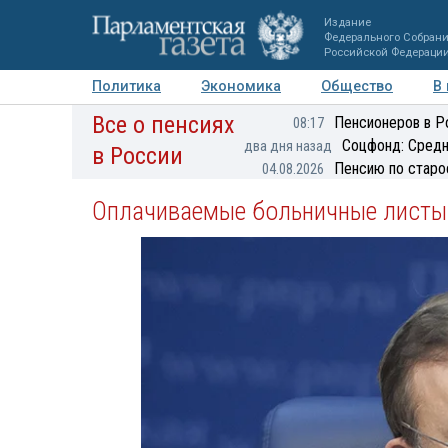
Издание
Федерального Собран
Российской Федераци
Политика
Экономика
Общество
В
Все о пенсиях
Фото
Авторы
Персоны
Мнения
Регионы
Пенсионеров в Р
08:17
Соцфонд: Средн
два дня назад
в России
Пенсию по старо
04.08.2026
Оплачиваемые больничные листы 