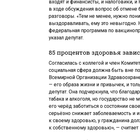
входят и финансисты, и налоговики, и
в ходе обсуждения вопрос об отмене б
разговоры. «Тем не менее, нужно пони
выздоравливать, ему это невыгодно. Н
федеральная программа по вакцинопро
указал депутат.
85 процентов здоровья завис
Согласилась с коллегой и член Комит
социальная сфера должна быть вне пол
Всемирной Организации Здравоохранен
— его образа жизни и привычек, и тол
депутат. Она подчеркнула, что благод
табака и алкоголя, но государство не
его черёд заботиться о состоянии сво
серьёзно снижает заболеваемость и 
к своему здоровью, у гражданина дол
к собственному здоровью», — считает 