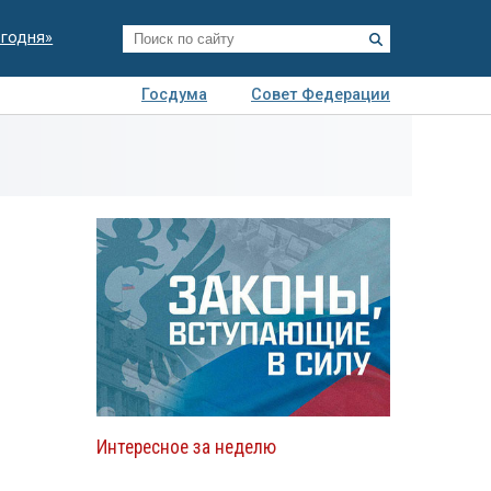
егодня»
Госдума
Совет Федерации
я
Авто
Недвижимость
Технологии
иза
Интересное за неделю