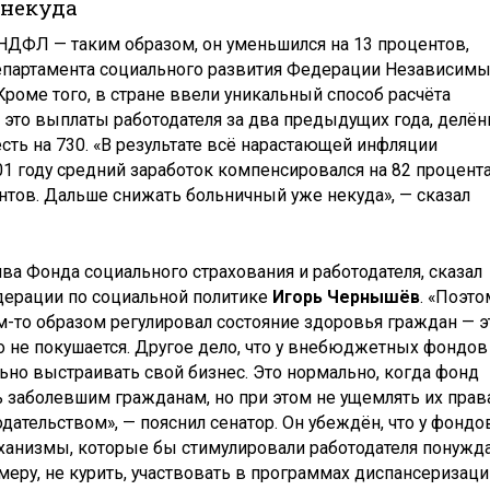
 некуда
 НДФЛ — таким образом, он уменьшился на 13 процентов,
епартамента социального развития Федерации Независим
 Кроме того, в стране ввели уникальный способ расчёта
 это выплаты работодателя за два предыдущих года, делё
есть на 730. «В результате всё нарастающей инфляции
1 году средний заработок компенсировался на 82 процента
ентов. Дальше снижать больничный уже некуда», — сказал
ива Фонда социального страхования и работодателя, сказал
дерации по социальной политике
Игорь Чернышёв
. «Поэто
м-то образом регулировал состояние здоровья граждан — э
то не покушается. Другое дело, что у внебюджетных фондов
ьно выстраивать свой бизнес. Это нормально, когда фонд
ь заболевшим гражданам, но при этом не ущемлять их прав
ательством», — пояснил сенатор. Он убеждён, что у фондо
анизмы, которые бы стимулировали работодателя понужд
меру, не курить, участвовать в программах диспансеризаци