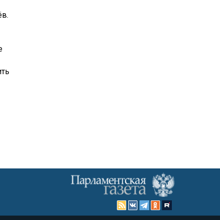
ёв.
е
ить