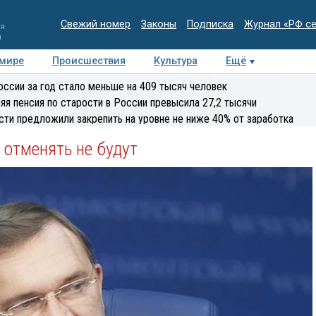
Свежий номер
Законы
Подписка
Журнал «РФ с
ия
и
 мире
Происшествия
Культура
Ещё
Медиацентр
Интервью
Колумнисты
Делова
оссии за год стало меньше на 409 тысяч человек
эксперт
яя пенсия по старости в России превысила 27,2 тысячи
сти предложили закрепить на уровне не ниже 40% от заработка
отменять не будут