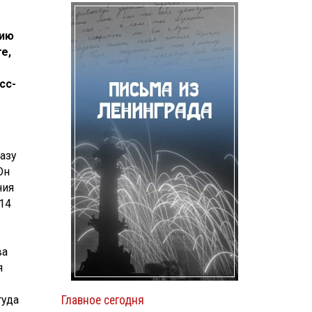
нию
е,
сс-
азу
 Он
ния
14
ва
я
Главное сегодня
туда