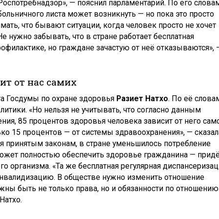
 Роспотребнадзор», — пояснил парламентарий. По его словам
ольничного листа может возникнуть — но пока это просто
мать, что бывают ситуации, когда человек просто не хочет
е нужно забывать, что в стране работает бесплатная
филактике, но граждане зачастую от неё отказываются», 
ит от нас самих
ета Госдумы по охране здоровья
Разиет Натхо
. По её слова
итики. «Но нельзя не учитывать, что согласно данным
ия, 85 процентов здоровья человека зависит от него сам
ько 15 процентов — от системы здравоохранения», — сказал
аря принятым законам, в стране уменьшилось потребление
 может полностью обеспечить здоровье гражданина — придё
его организма. «Та же бесплатная регулярная диспансериза
инвалидизацию. В обществе нужно изменить отношение
жны быть не только права, но и обязанности по отношению
Натхо.