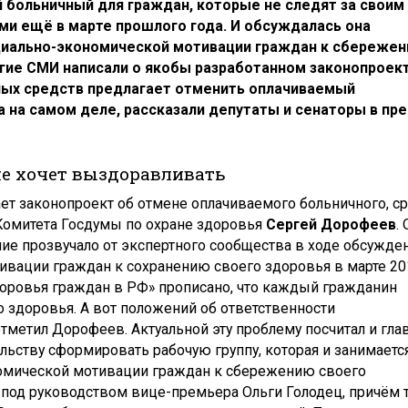
 больничный для граждан, которые не следят за своим
ми ещё в марте прошлого года. И обсуждалась она
циально-экономической мотивации граждан к сбереже
огие СМИ написали о якобы разработанном законопроект
ых средств предлагает отменить оплачиваемый
а на самом деле, рассказали депутаты и сенаторы в пре
не хочет выздоравливать
ет законопроект об отмене оплачиваемого больничного, ср
Комитета Госдумы по охране здоровья
Сергей Дорофеев
.
ие прозвучало от экспертного сообщества в ходе обсужде
ивации граждан к сохранению своего здоровья в марте 20
здоровья граждан в РФ» прописано, что каждый гражданин
о здоровья. А вот положений об ответственности
тметил Дорофеев. Актуальной эту проблему посчитал и гла
ельству сформировать рабочую группу, которая и занимаетс
омической мотивации граждан к сбережению своего
ь под руководством вице-премьера Ольги Голодец, причём 