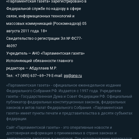
«Парламентская газета» зарегистрировано в
Федеральной службе по надзору в сфере
связи, информационных технологий и
массовых коммуникаций (Роскомнадзор) 05
августа 2011 года. 18+
Свидетельство о регистрации Эл № ФС77-
46097
Учредитель — АНО «Парламентская газета»
Исполняющий обязанности главного
редактора — Абдуллаев М.Р.
Тел.: +7 (495) 637–69–79 E-mail:
pg@pnp.ru
«Парламентская газета» - официальное еженедельное издание
Федерального Собрания РФ. Издается с 1997 года. Учредители
газеты - Государственная Дума и Совет Федерации РФ. Официальный
публикатор федеральных конституционных законов, федеральных
законов и актов палат Федерального Собрания. «Парламентская
газета» имеет пункты печати и представительства в десяти субъектах
федерации.
Сайт «Парламентской газеты» - это оперативные новости и
достоверная информация о принимаемых в стране законах и
деятельности депутатов и сенаторов. При использовании материалов