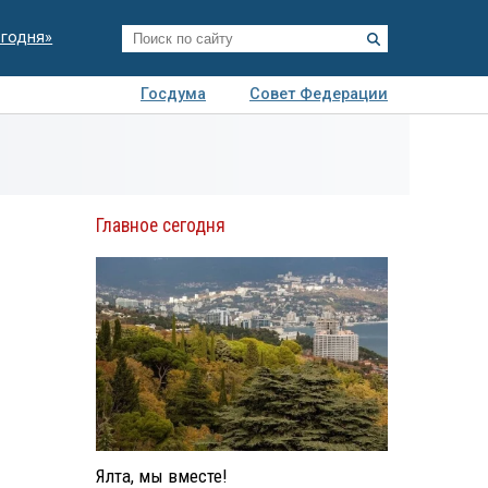
егодня»
Госдума
Совет Федерации
я
Авто
Недвижимость
Технологии
иза
Главное сегодня
Ялта, мы вместе!