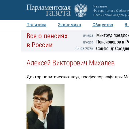
Издание
Федерального Собран
Российской Федераци
Политика
Экономика
Общество
В
Все о пенсиях
Фото
Авторы
Персоны
Мнения
Регионы
Минтруд предлож
вчера
Пенсионеров в Р
вчера
в России
Соцфонд: Средня
05.08.2026
Алексей Викторович Михалев
Доктор политических наук, профессор кафедры 