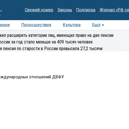
Свежий номер
Законы
Подписка
Журнал «РФ с
ия
и
 мире
Происшествия
Культура
Ещё
Медиацентр
Интервью
Колумнисты
Делова
ил расширить категории лиц, имеющих право на две пенсии
эксперт
оссии за год стало меньше на 409 тысяч человек
я пенсия по старости в России превысила 27,2 тысячи
Международных отношений ДВФУ