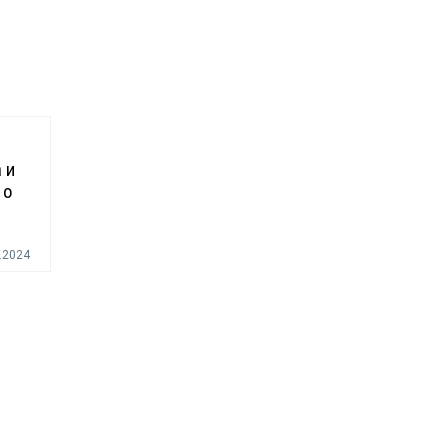
 и
 о
.2024