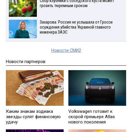
Сбор клубники с соседского куста может
грозить тюремным сроком
Захарова: Россия не услышала от Гросси
осуждения убийства Украиной главного
инженера ЗАЭС
Новости СМИ2
Новости партнеров
Каким знакам зодиака
Volkswagen готовит к
звезды сулят финансовую
скорой премьере Atlas
удачу
нового поколения