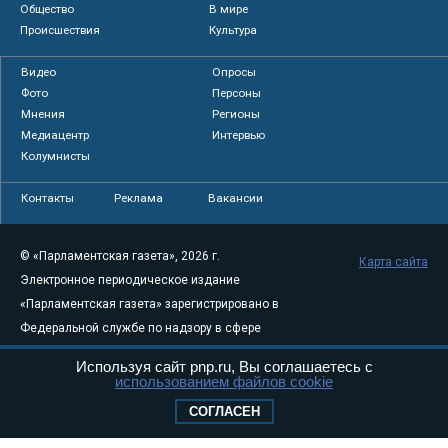
Общество
В мире
Происшествия
Культура
Видео
Опросы
Фото
Персоны
Мнения
Регионы
Медиацентр
Интервью
Колумнисты
Контакты
Реклама
Вакансии
© «Парламентская газета», 2026 г.
Карта сайта
Электронное периодическое издание
«Парламентская газета» зарегистрировано в
Федеральной службе по надзору в сфере
связи, информационных технологий и
Используя сайт pnp.ru, Вы соглашаетесь с
массовых коммуникаций (Роскомнадзор) 05
использованием файлов cookie
августа 2011 года. 18+
СОГЛАСЕН
Свидетельство о регистрации Эл № ФС77-
46097