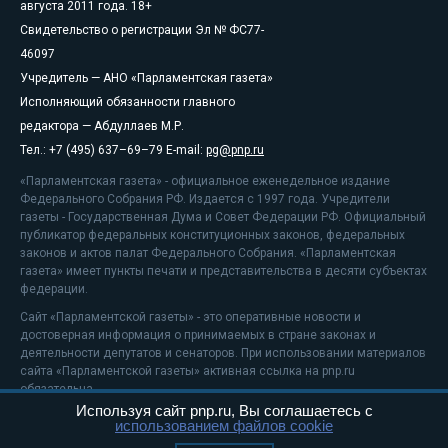
августа 2011 года. 18+
Свидетельство о регистрации Эл № ФС77-
46097
Учредитель — АНО «Парламентская газета»
Исполняющий обязанности главного
редактора — Абдуллаев М.Р.
Тел.: +7 (495) 637–69–79 E-mail:
pg@pnp.ru
«Парламентская газета» - официальное еженедельное издание
Федерального Собрания РФ. Издается с 1997 года. Учредители
газеты - Государственная Дума и Совет Федерации РФ. Официальный
публикатор федеральных конституционных законов, федеральных
законов и актов палат Федерального Собрания. «Парламентская
газета» имеет пункты печати и представительства в десяти субъектах
федерации.
Сайт «Парламентской газеты» - это оперативные новости и
достоверная информация о принимаемых в стране законах и
деятельности депутатов и сенаторов. При использовании материалов
сайта «Парламентской газеты» активная ссылка на pnp.ru
обязательна.
Используя сайт pnp.ru, Вы соглашаетесь с
На информационном ресурсе применяются
рекомендательные
использованием файлов cookie
технологии