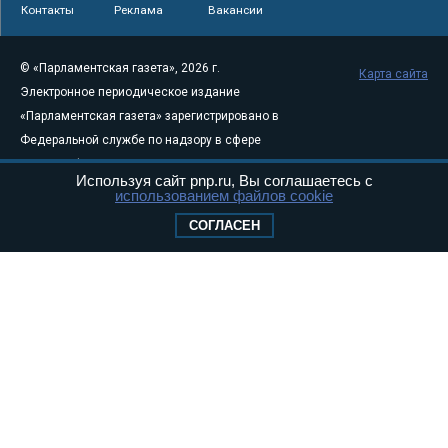
Контакты
Реклама
Вакансии
© «Парламентская газета», 2026 г.
Карта сайта
Электронное периодическое издание
«Парламентская газета» зарегистрировано в
Федеральной службе по надзору в сфере
связи, информационных технологий и
Используя сайт pnp.ru, Вы соглашаетесь с
массовых коммуникаций (Роскомнадзор) 05
использованием файлов cookie
августа 2011 года. 18+
СОГЛАСЕН
Свидетельство о регистрации Эл № ФС77-
46097
Учредитель — АНО «Парламентская газета»
Исполняющий обязанности главного
редактора — Абдуллаев М.Р.
Тел.: +7 (495) 637–69–79 E-mail:
pg@pnp.ru
«Парламентская газета» - официальное еженедельное издание
Федерального Собрания РФ. Издается с 1997 года. Учредители
газеты - Государственная Дума и Совет Федерации РФ. Официальный
публикатор федеральных конституционных законов, федеральных