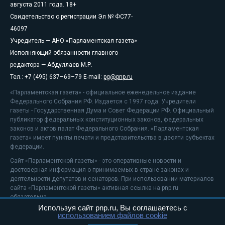
августа 2011 года. 18+
Свидетельство о регистрации Эл № ФС77-
46097
Учредитель — АНО «Парламентская газета»
Исполняющий обязанности главного
редактора — Абдуллаев М.Р.
Тел.: +7 (495) 637–69–79 E-mail:
pg@pnp.ru
«Парламентская газета» - официальное еженедельное издание
Федерального Собрания РФ. Издается с 1997 года. Учредители
газеты - Государственная Дума и Совет Федерации РФ. Официальный
публикатор федеральных конституционных законов, федеральных
законов и актов палат Федерального Собрания. «Парламентская
газета» имеет пункты печати и представительства в десяти субъектах
федерации.
Сайт «Парламентской газеты» - это оперативные новости и
достоверная информация о принимаемых в стране законах и
деятельности депутатов и сенаторов. При использовании материалов
сайта «Парламентской газеты» активная ссылка на pnp.ru
обязательна.
Используя сайт pnp.ru, Вы соглашаетесь с
На информационном ресурсе применяются
рекомендательные
использованием файлов cookie
технологии