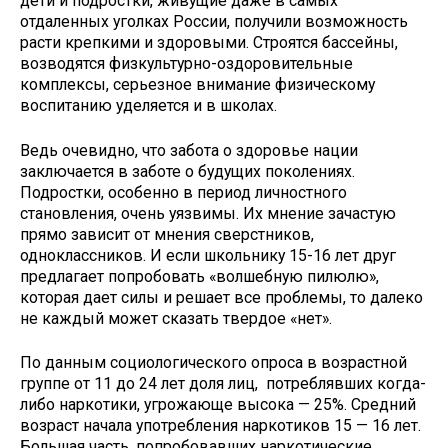
дети и подростки, живущие даже в самых
отдаленных уголках России, получили возможность
расти крепкими и здоровыми. Строятся бассейны,
возводятся физкультурно-оздоровительные
комплексы, серьезное внимание физическому
воспитанию уделяется и в школах.
Ведь очевидно, что забота о здоровье нации
заключается в заботе о будущих поколениях.
Подростки, особенно в период личностного
становления, очень уязвимы. Их мнение зачастую
прямо зависит от мнения сверстников,
одноклассников. И если школьнику 15-16 лет друг
предлагает попробовать «волшебную пилюлю»,
которая дает силы и решает все проблемы, то далеко
не каждый может сказать твердое «нет».
По данным социологического опроса в возрастной
группе от 11 до 24 лет доля лиц, потреблявших когда-
либо наркотики, угрожающе высока — 25%. Средний
возраст начала употребления наркотиков 15 — 16 лет.
Большая часть, попробовавших наркотические