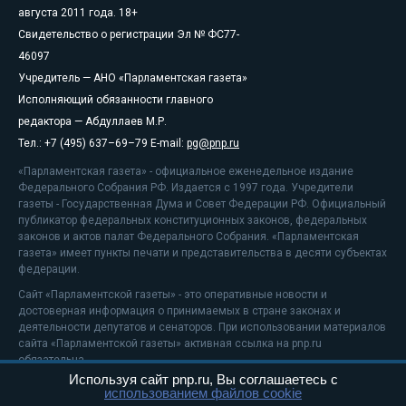
августа 2011 года. 18+
Свидетельство о регистрации Эл № ФС77-
46097
Учредитель — АНО «Парламентская газета»
Исполняющий обязанности главного
редактора — Абдуллаев М.Р.
Тел.: +7 (495) 637–69–79 E-mail:
pg@pnp.ru
«Парламентская газета» - официальное еженедельное издание
Федерального Собрания РФ. Издается с 1997 года. Учредители
газеты - Государственная Дума и Совет Федерации РФ. Официальный
публикатор федеральных конституционных законов, федеральных
законов и актов палат Федерального Собрания. «Парламентская
газета» имеет пункты печати и представительства в десяти субъектах
федерации.
Сайт «Парламентской газеты» - это оперативные новости и
достоверная информация о принимаемых в стране законах и
деятельности депутатов и сенаторов. При использовании материалов
сайта «Парламентской газеты» активная ссылка на pnp.ru
обязательна.
Используя сайт pnp.ru, Вы соглашаетесь с
На информационном ресурсе применяются
рекомендательные
использованием файлов cookie
технологии