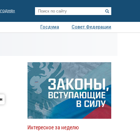
егодня»
Госдума
Совет Федерации
я
Авто
Недвижимость
Технологии
иза
Интересное за неделю