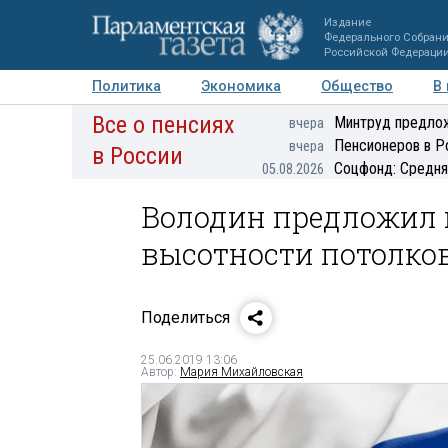
Издание
Федерального Собран
Российской Федераци
Политика
Экономика
Общество
В
Все о пенсиях
Фото
Авторы
Персоны
Мнения
Регионы
Минтруд предлож
вчера
Пенсионеров в Р
вчера
в России
Соцфонд: Средня
05.08.2026
Володин предложил 
высотности потолко
Поделиться
25.06.2019 13:06
Автор:
Мария Михайловская