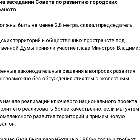
на заседании Совета по развитию городских
анств.
должны быть не менее 2,8 метра, сказал председатель.
дских территорий и общественных пространств под
твенной Думы приняли участие глава Минстроя Владими
твенные законодательные решения в вопросах развития
 невозможно без обсуждения этих тем с экспертным
 в начале реализации ключевого национального проекта
волит его реализовать более качественно, если мы учтём
комплексного развития территорий и примем новую
зал он.
вная база была разработана в 1960-х годах и требует