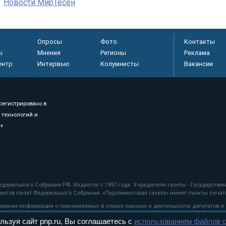
Новости МирТесен
Опросы
Фото
Контакты
ы
Мнения
Регионы
Реклама
ентр
Интервью
Колумнисты
Вакансии
регистрировано в
 технологий и
8+
.
дерального Собрания РФ. Издается с 1997 года. Учредители газеты - Государств
ктов палат Федерального Собрания. «Парламентская газета» имеет пункты печати
оверная информация о принимаемых в стране законах и деятельности депутатов и
льзуя сайт pnp.ru, Вы соглашаетесь с
использованием файлов c