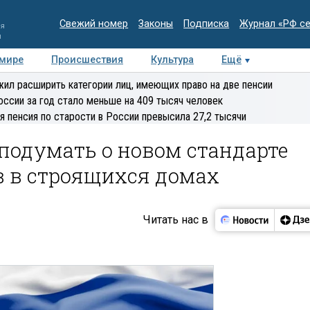
Свежий номер
Законы
Подписка
Журнал «РФ с
ия
и
 мире
Происшествия
Культура
Ещё
Медиацентр
Интервью
Колумнисты
Делова
ил расширить категории лиц, имеющих право на две пенсии
эксперт
оссии за год стало меньше на 409 тысяч человек
я пенсия по старости в России превысила 27,2 тысячи
подумать о новом стандарте
в в строящихся домах
Читать нас в