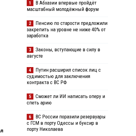
В Абхазии впервые пройдёт
1
масштабный молодёжный форум
Пенсию по старости предложили
2
закрепить на уровне не ниже 40% от
заработка
Законы, вступающие в силу в
3
августе
Путин расширил список лиц с
4
судимостью для заключения
контракта с ВС РФ
Сможет ли ИИ написать оперу и
5
спеть арию
ВС России поразили резервуары
6
с ГСМ в порту Одессы и буксир в
порту Николаева
ал