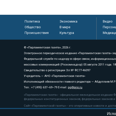
Политика
Экономика
Видео
Общество
В мире
Персон
Происшествия
Культура
Медиац
© «Парламентская газета», 2026 г.
Электронное периодическое издание «Парламентская газета» за
Федеральной службе по надзору в сфере связи, информационных
массовых коммуникаций (Роскомнадзор) 05 августа 2011 года. 1
Свидетельство о регистрации Эл № ФС77-46097
Учредитель — АНО «Парламентская газета»
Исполняющий обязанности главного редактора — Абдуллаев М.Р
Тел.: +7 (495) 637–69–79 E-mail:
pg@pnp.ru
«Парламентская газета» - официальное еженедельное издание Фе
федеральных конституционных законов, федеральных законов и а
Сайт «Парламентской газеты» - это оперативные новости и дост
«Парламентской газеты» активная ссылка на pnp.ru обязательна.
Испо