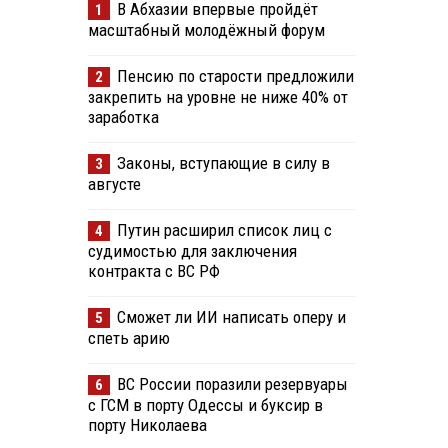
В Абхазии впервые пройдёт
1
масштабный молодёжный форум
Пенсию по старости предложили
2
закрепить на уровне не ниже 40% от
заработка
Законы, вступающие в силу в
3
августе
Путин расширил список лиц с
4
судимостью для заключения
контракта с ВС РФ
Сможет ли ИИ написать оперу и
5
спеть арию
ВС России поразили резервуары
6
с ГСМ в порту Одессы и буксир в
порту Николаева