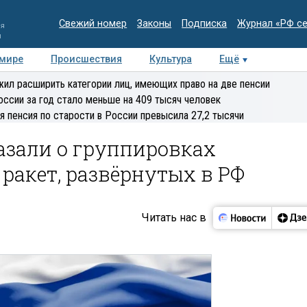
Свежий номер
Законы
Подписка
Журнал «РФ с
ия
и
 мире
Происшествия
Культура
Ещё
Медиацентр
Интервью
Колумнисты
Делова
ил расширить категории лиц, имеющих право на две пенсии
эксперт
оссии за год стало меньше на 409 тысяч человек
я пенсия по старости в России превысила 27,2 тысячи
азали о группировках
ракет, развёрнутых в РФ
Читать нас в