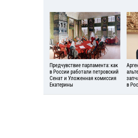
Предчувствие парламента: как
Арге
в России работали петровский
альт
Сенат и Уложенная комиссия
запч
Екатерины
в Ро