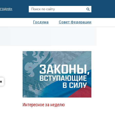
егодня»
Госдума
Совет Федерации
я
Авто
Недвижимость
Технологии
иза
Интересное за неделю