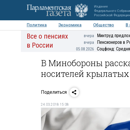
Издание
Федерального Собран
Российской Федераци
Политика
Экономика
Общество
В
Все о пенсиях
Фото
Авторы
Персоны
Мнения
Регионы
Минтруд предлож
вчера
Пенсионеров в Р
вчера
в России
Соцфонд: Средня
05.08.2026
В Минобороны расск
носителей крылатых 
Поделиться
24.03.2018 15:08