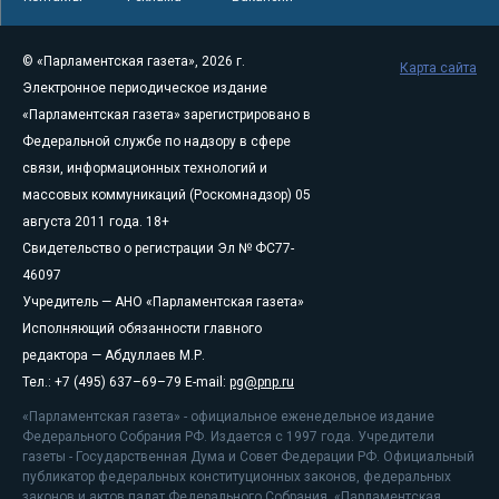
© «Парламентская газета», 2026 г.
Карта сайта
Электронное периодическое издание
«Парламентская газета» зарегистрировано в
Федеральной службе по надзору в сфере
связи, информационных технологий и
массовых коммуникаций (Роскомнадзор) 05
августа 2011 года. 18+
Свидетельство о регистрации Эл № ФС77-
46097
Учредитель — АНО «Парламентская газета»
Исполняющий обязанности главного
редактора — Абдуллаев М.Р.
Тел.: +7 (495) 637–69–79 E-mail:
pg@pnp.ru
«Парламентская газета» - официальное еженедельное издание
Федерального Собрания РФ. Издается с 1997 года. Учредители
газеты - Государственная Дума и Совет Федерации РФ. Официальный
публикатор федеральных конституционных законов, федеральных
законов и актов палат Федерального Собрания. «Парламентская