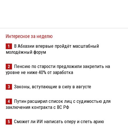
Интересное за неделю
В Абхазии впервые пройдёт масштабный
1
молодёжный форум
Пенсию по старости предложили закрепить на
2
уровне не ниже 40% от заработка
Законы, вступающие в силу в августе
3
Путин расширил список лиц с судимостью для
4
заключения контракта с ВС РФ
Сможет ли ИИ написать оперу и спеть арию
5