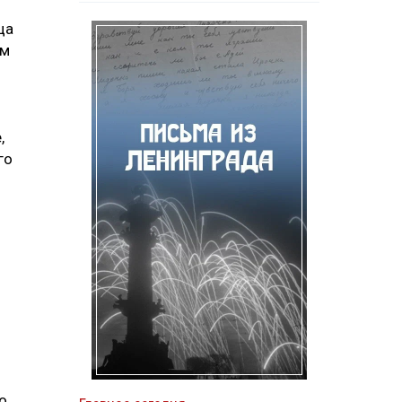
ца
ом
,
го
о