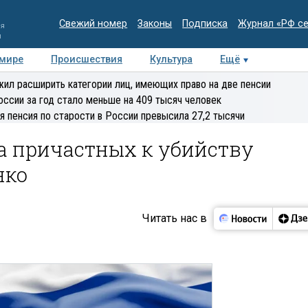
Свежий номер
Законы
Подписка
Журнал «РФ с
ия
и
 мире
Происшествия
Культура
Ещё
Медиацентр
Интервью
Колумнисты
Делова
ил расширить категории лиц, имеющих право на две пенсии
эксперт
оссии за год стало меньше на 409 тысяч человек
я пенсия по старости в России превысила 27,2 тысячи
а причастных к убийству
нко
Читать нас в