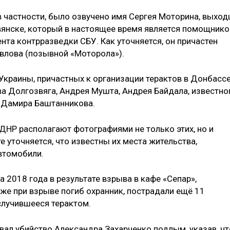
в частности, было озвучено имя Сергея Моторина, выход
вянске, который в настоящее время является помощник
нта контрразведки СБУ. Как уточняется, он причастен
авлова (позывной «Моторола»).
Украины, причастных к организации терактов в Донбассе
ва Долгозвяга, Андрея Мушта, Андрея Байдала, известно
 Дамира Баштанникова.
ДНР располагают фотографиями не только этих, но и
е уточняется, что известны их места жительства,
втомобили.
а 2018 года в результате взрыва в кафе «Сепар»,
же при взрыве погиб охранник, пострадали ещё 11
случившееся терактом.
вал убийство Александра Захарченко подлым, указав, чт