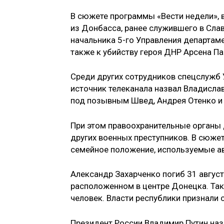
В сюжете программы «Вести недели», 
из Донбасса, ранее служившего в Сла
начальника 5-го Управления департаме
также к убийству героя ДНР Арсена П
Среди других сотрудников спецслужб 
источник телеканала назвал Владисла
под позывным Швед, Андрея Отенко и
При этом правоохранительные органы 
других военных преступников. В сюжет
семейное положение, используемые а
Александр Захарченко погиб 31 август
расположенном в центре Донецка. Так
человек. Власти республики признали 
Президент России Владимир Путин наз