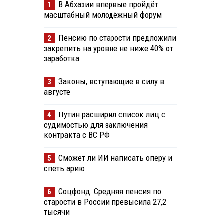
В Абхазии впервые пройдёт
1
масштабный молодёжный форум
Пенсию по старости предложили
2
закрепить на уровне не ниже 40% от
заработка
Законы, вступающие в силу в
3
августе
Путин расширил список лиц с
4
судимостью для заключения
контракта с ВС РФ
Сможет ли ИИ написать оперу и
5
спеть арию
Соцфонд: Средняя пенсия по
6
старости в России превысила 27,2
тысячи