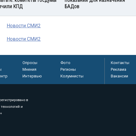
льтате: комитеты Госдумы
показаний для назначения
ичили КПД
БАДов
Новости СМИ2
Новости СМИ2
Опросы
Фото
Контакты
ы
Мнения
Регионы
Реклама
ентр
Интервью
Колумнисты
Вакансии
регистрировано в
 технологий и
8+
.