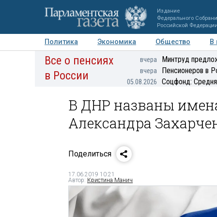
Издание
Федерального Собран
Российской Федераци
Политика
Экономика
Общество
В
Все о пенсиях
Фото
Авторы
Персоны
Мнения
Регионы
Минтруд предлож
вчера
Пенсионеров в Р
вчера
в России
Соцфонд: Средня
05.08.2026
В ДНР названы имен
Александра Захарче
Поделиться
17.06.2019 10:21
Автор:
Кристина Манич