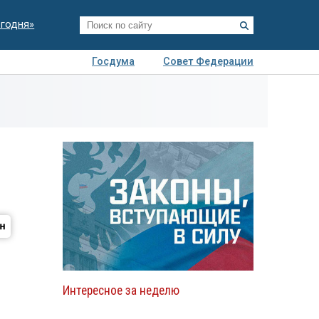
егодня»
Госдума
Совет Федерации
я
Авто
Недвижимость
Технологии
иза
Интересное за неделю