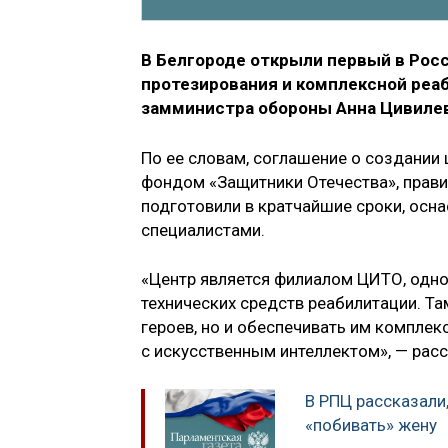
В Белгороде открыли первый в Рос
протезирования и комплексной реаб
замминистра обороны Анна Цивилев
По ее словам, соглашение о создании
фондом «Защитники Отечества», прави
подготовили в кратчайшие сроки, ос
специалистами.
«Центр является филиалом ЦИТО, одно
технических средств реабилитации. Та
героев, но и обеспечивать им компле
с искусственным интеллектом», — рас
В РПЦ рассказали
«побивать» жену