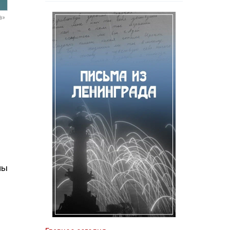
а»
мы