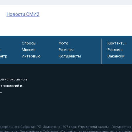
Новости СМИ2
Опросы
Фото
Контакты
ы
Мнения
Регионы
Реклама
ентр
Интервью
Колумнисты
Вакансии
регистрировано в
 технологий и
8+
.
дерального Собрания РФ. Издается с 1997 года. Учредители газеты - Государств
ктов палат Федерального Собрания. «Парламентская газета» имеет пункты печати