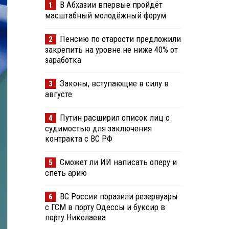
В Абхазии впервые пройдёт
1
масштабный молодёжный форум
Пенсию по старости предложили
2
закрепить на уровне не ниже 40% от
заработка
Законы, вступающие в силу в
3
августе
Путин расширил список лиц с
4
судимостью для заключения
контракта с ВС РФ
Сможет ли ИИ написать оперу и
5
спеть арию
ВС России поразили резервуары
6
с ГСМ в порту Одессы и буксир в
порту Николаева