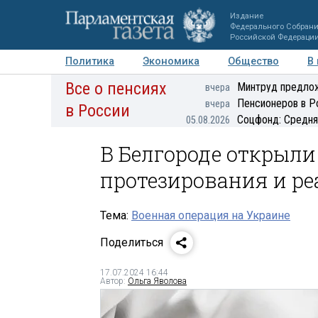
Издание
Федерального Собран
Российской Федераци
Политика
Экономика
Общество
В
Все о пенсиях
Фото
Авторы
Персоны
Мнения
Регионы
Минтруд предлож
вчера
Пенсионеров в Р
вчера
в России
Соцфонд: Средня
05.08.2026
В Белгороде открыл
протезирования и р
Тема:
Военная операция на Украине
Поделиться
17.07.2024 16:44
Автор:
Ольга Яволова