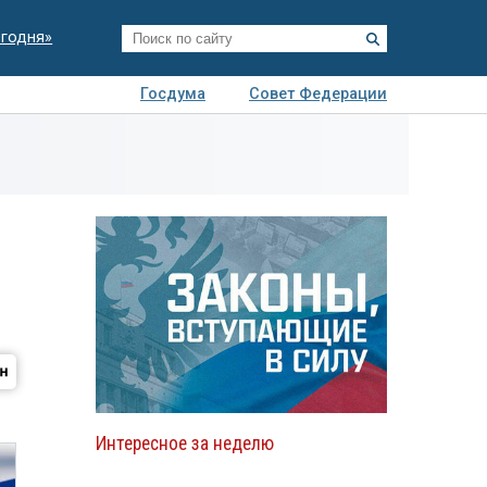
егодня»
Госдума
Совет Федерации
я
Авто
Недвижимость
Технологии
иза
Интересное за неделю