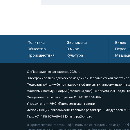
Политика
Экономика
Видео
Общество
В мире
Персон
Происшествия
Культура
Медиац
© «Парламентская газета», 2026 г.
Электронное периодическое издание «Парламентская газета» за
Федеральной службе по надзору в сфере связи, информационных
массовых коммуникаций (Роскомнадзор) 05 августа 2011 года. 1
Свидетельство о регистрации Эл № ФС77-46097
Учредитель — АНО «Парламентская газета»
Исполняющий обязанности главного редактора — Абдуллаев М.Р
Тел.: +7 (495) 637–69–79 E-mail:
pg@pnp.ru
«Парламентская газета» - официальное еженедельное издание Фе
федеральных конституционных законов, федеральных законов и а