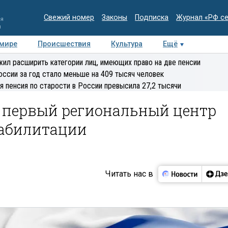
Свежий номер
Законы
Подписка
Журнал «РФ с
ия
и
 мире
Происшествия
Культура
Ещё
Медиацентр
Интервью
Колумнисты
Делова
ил расширить категории лиц, имеющих право на две пенсии
эксперт
оссии за год стало меньше на 409 тысяч человек
я пенсия по старости в России превысила 27,2 тысячи
и первый региональный центр
еабилитации
Читать нас в