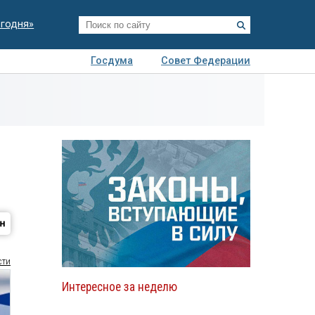
егодня»
Госдума
Совет Федерации
я
Авто
Недвижимость
Технологии
иза
сти
Интересное за неделю