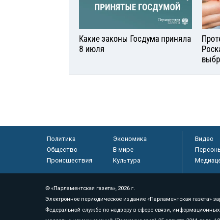
Какие законы Госдума приняла
Прот
8 июля
Роск
выбр
Политика
Экономика
Видео
Общество
В мире
Персон
Происшествия
Культура
Медиац
© «Парламентская газета», 2026 г.
Электронное периодическое издание «Парламентская газета» за
Федеральной службе по надзору в сфере связи, информационных