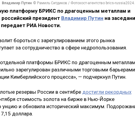
Владимир Путин
© Рамиль Ситдиков / Фотохост-агентство brics-russia2024.
ьную платформу БРИКС по драгоценным металлам и
л российский президент
Владимир Путин
на заседан
 передает РИА Новости.
волит бороться с зарегулированием этого рынка
тупает за сотрудничество в сфере недропользования.
 отдельной платформы БРИКС по драгоценным металлам
 сильно зарегулирован различными торговыми барьерами
ции Кимберлийского процесса», — подчеркнул Путин.
золотые резервы России в сентябре
достигли рекордных
ентября стоимость золота на бирже в Нью-Йорке
ю унцию и обновила исторический максимум. Подорожан
7,15 доллара.