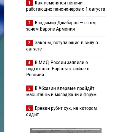
Как изменятся пенсии
1
работающих пенсионеров с 1 августа
Владимир Джабаров — о том,
2
зачем Европе Армения
Законы, вступающие в силу в
3
августе
В МИД России заявили о
4
подготовке Европы к войне с
Россией
В Абхазии впервые пройдёт
5
масштабный молодёжный форум
Ереван рубит сук, на котором
6
сидит