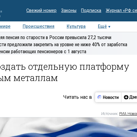
Свежий номер
Законы
Подписка
Журнал «РФ с
ия
и
 мире
Происшествия
Культура
Ещё
Медиацентр
Интервью
Колумнисты
Делова
яя пенсия по старости в России превысила 27,2 тысячи
эксперт
сти предложили закрепить на уровне не ниже 40% от заработка
енсии работающих пенсионеров с 1 августа
создать отдельную платформу
ным металлам
Читать нас в
Источник:
РИА Ново