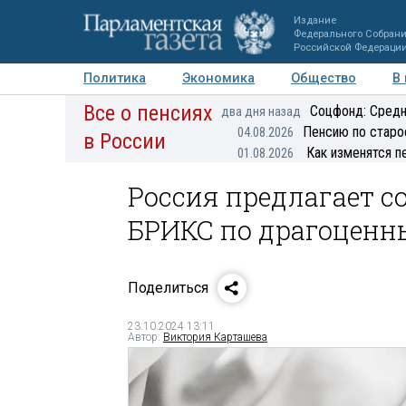
Издание
Федерального Собран
Российской Федераци
Политика
Экономика
Общество
В
Все о пенсиях
Фото
Авторы
Персоны
Мнения
Регионы
Соцфонд: Средн
два дня назад
Пенсию по старо
04.08.2026
в России
Как изменятся п
01.08.2026
Россия предлагает 
БРИКС по драгоцен
Поделиться
23.10.2024 13:11
Автор:
Виктория Карташева