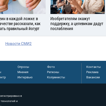
еин в каждой ложке: в
Изобретателям окажут
ачестве рассказали, как
поддержку, а целевикам дадут
ать правильный йогурт
послабления
Новости СМИ2
Опросы
Фото
Контакты
ы
Мнения
Регионы
Реклама
ентр
Интервью
Колумнисты
Вакансии
регистрировано в
 технологий и