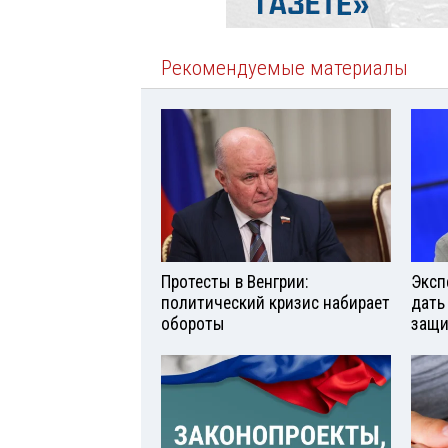
Рекомендуемые материалы
Протесты в Венгрии:
Эксп
политический кризис набирает
дать
обороты
защи