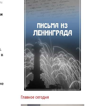
ru
ии
,
 в
ие
Главное сегодня