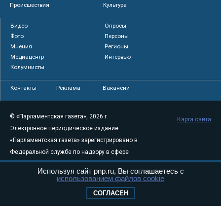
Происшествия
Культура
Видео
Опросы
Фото
Персоны
Мнения
Регионы
Медиацентр
Интервью
Колумнисты
Контакты
Реклама
Вакансии
© «Парламентская газета», 2026 г.
Карта сайта
Электронное периодическое издание
«Парламентская газета» зарегистрировано в
Федеральной службе по надзору в сфере
связи, информационных технологий и
Используя сайт pnp.ru, Вы соглашаетесь с
массовых коммуникаций (Роскомнадзор) 05
использованием файлов cookie
августа 2011 года. 18+
СОГЛАСЕН
Свидетельство о регистрации Эл № ФС77-
46097