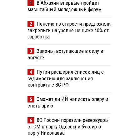
В Абхазии впервые пройдёт
1
масштабный молодёжный форум
Пенсию по старости предложили
2
закрепить на уровне не ниже 40% от
заработка
Законы, вступающие в силу в
3
августе
Путин расширил список лиц с
4
судимостью для заключения
контракта с ВС РФ
Сможет ли ИИ написать оперу и
5
спеть арию
ВС России поразили резервуары
6
с ГСМ в порту Одессы и буксир в
порту Николаева