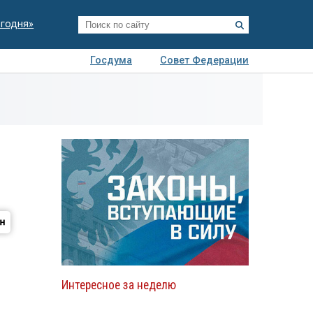
егодня»
Госдума
Совет Федерации
я
Авто
Недвижимость
Технологии
иза
Интересное за неделю