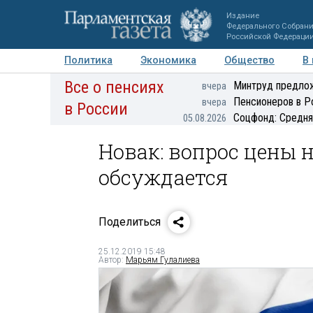
Издание
Федерального Собран
Российской Федераци
Политика
Экономика
Общество
В
Все о пенсиях
Фото
Авторы
Персоны
Мнения
Регионы
Минтруд предлож
вчера
Пенсионеров в Р
вчера
в России
Соцфонд: Средня
05.08.2026
Новак: вопрос цены н
обсуждается
Поделиться
25.12.2019 15:48
Автор:
Марьям Гулалиева