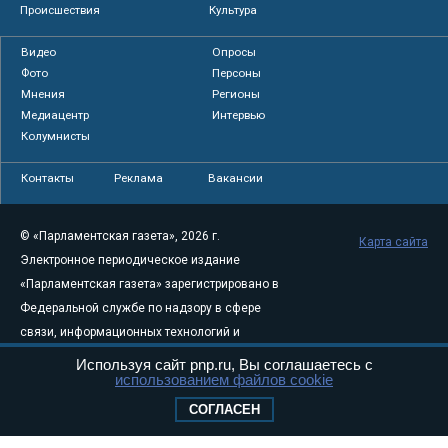
Происшествия
Культура
Видео
Опросы
Фото
Персоны
Мнения
Регионы
Медиацентр
Интервью
Колумнисты
Контакты
Реклама
Вакансии
© «Парламентская газета», 2026 г.
Карта сайта
Электронное периодическое издание
«Парламентская газета» зарегистрировано в
Федеральной службе по надзору в сфере
связи, информационных технологий и
массовых коммуникаций (Роскомнадзор) 05
Используя сайт pnp.ru, Вы соглашаетесь с
использованием файлов cookie
августа 2011 года. 18+
Свидетельство о регистрации Эл № ФС77-
СОГЛАСЕН
46097