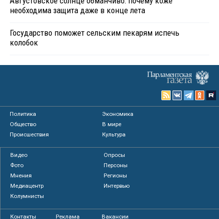
Августовское солнце обманчиво: почему коже
необходима защита даже в конце лета
Государство поможет сельским пекарям испечь
колобок
Политика
Экономика
Общество
В мире
Происшествия
Культура
Видео
Опросы
Фото
Персоны
Мнения
Регионы
Медиацентр
Интервью
Колумнисты
Контакты
Реклама
Вакансии