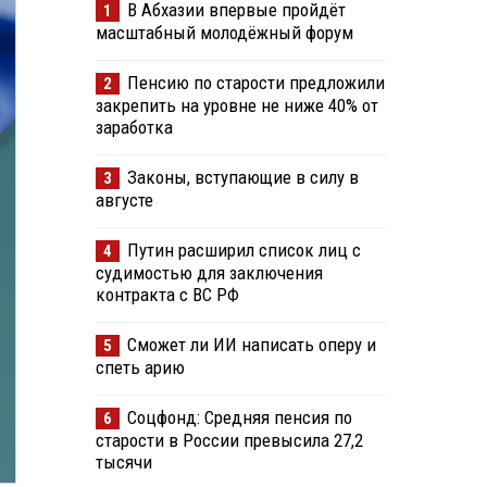
В Абхазии впервые пройдёт
1
масштабный молодёжный форум
Пенсию по старости предложили
2
закрепить на уровне не ниже 40% от
заработка
Законы, вступающие в силу в
3
августе
Путин расширил список лиц с
4
судимостью для заключения
контракта с ВС РФ
Сможет ли ИИ написать оперу и
5
спеть арию
Соцфонд: Средняя пенсия по
6
старости в России превысила 27,2
тысячи