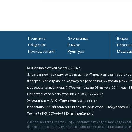
Политика
Экономика
Видео
Общество
В мире
Персон
Происшествия
Культура
Медиац
© «Парламентская газета», 2026 г.
Электронное периодическое издание «Парламентская газета» за
Федеральной службе по надзору в сфере связи, информационных
массовых коммуникаций (Роскомнадзор) 05 августа 2011 года. 1
Свидетельство о регистрации Эл № ФС77-46097
Учредитель — АНО «Парламентская газета»
Исполняющий обязанности главного редактора — Абдуллаев М.Р
Тел.: +7 (495) 637–69–79 E-mail:
pg@pnp.ru
«Парламентская газета» - официальное еженедельное издание Фе
федеральных конституционных законов, федеральных законов и а