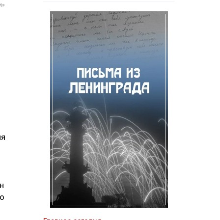
и»
ня
н
по