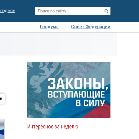
егодня»
Госдума
Совет Федерации
я
Авто
Недвижимость
Технологии
иза
Интересное за неделю