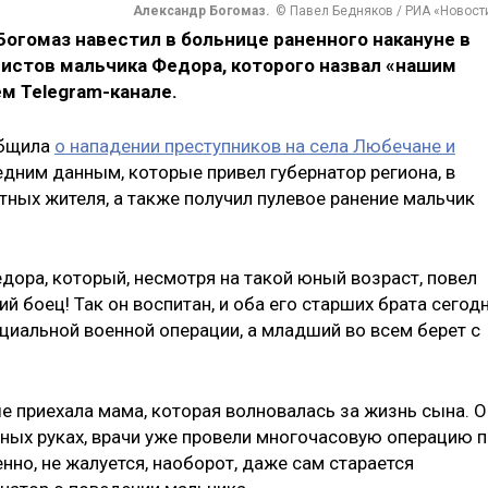
Александр Богомаз.
© Павел Бедняков / РИА «Новост
Богомаз навестил в больнице раненного накануне в
листов мальчика Федора, которого назвал «нашим
ем Telegram-канале.
общила
о нападении преступников на села Любечане и
дним данным, которые привел губернатор региона, в
тных жителя, а также получил пулевое ранение мальчик
дора, который, несмотря на такой юный возраст, повел
й боец! Так он воспитан, и оба его старших брата сегод
циальной военной операции, а младший во всем берет с
е приехала мама, которая волновалась за жизнь сына. О
жных руках, врачи уже провели многочасовую операцию 
но, не жалуется, наоборот, даже сам старается