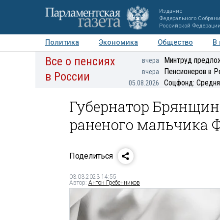
Издание
Федерального Собран
Российской Федераци
Политика
Экономика
Общество
В
Все о пенсиях
Фото
Авторы
Персоны
Мнения
Регионы
Минтруд предлож
вчера
Пенсионеров в Р
вчера
в России
Соцфонд: Средня
05.08.2026
Губернатор Брянщины
раненого мальчика 
Поделиться
03.03.2023 14:55
Автор:
Антон Гребенников