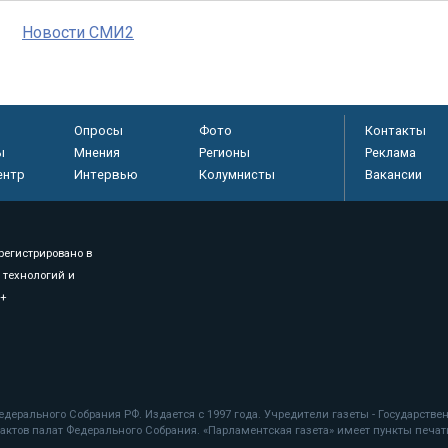
Новости СМИ2
Опросы
Фото
Контакты
ы
Мнения
Регионы
Реклама
ентр
Интервью
Колумнисты
Вакансии
регистрировано в
 технологий и
8+
.
дерального Собрания РФ. Издается с 1997 года. Учредители газеты - Государств
ктов палат Федерального Собрания. «Парламентская газета» имеет пункты печати