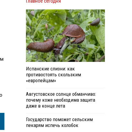
Главное сегодня
им
Испанские слизни: как
противостоять скользким
«европейцам»
Августовское солнце обманчиво:
о
почему коже необходима защита
даже в конце лета
Государство поможет сельским
пекарям испечь колобок