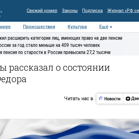
Свежий номер
Законы
Подписка
Журнал «РФ с
ия
и
 мире
Происшествия
Культура
Ещё
Медиацентр
Интервью
Колумнисты
Делова
ил расширить категории лиц, имеющих право на две пенсии
эксперт
оссии за год стало меньше на 409 тысяч человек
я пенсия по старости в России превысила 27,2 тысячи
 рассказал о состоянии
Федора
Читать нас в