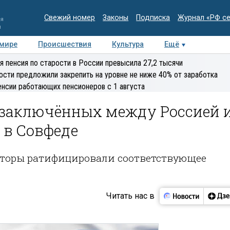
Свежий номер
Законы
Подписка
Журнал «РФ с
ия
и
 мире
Происшествия
Культура
Ещё
Медиацентр
Интервью
Колумнисты
Делова
я пенсия по старости в России превысила 27,2 тысячи
эксперт
ости предложили закрепить на уровне не ниже 40% от заработка
енсии работающих пенсионеров с 1 августа
заключённых между Россией 
 в Совфеде
аторы ратифицировали соответствующее
Читать нас в