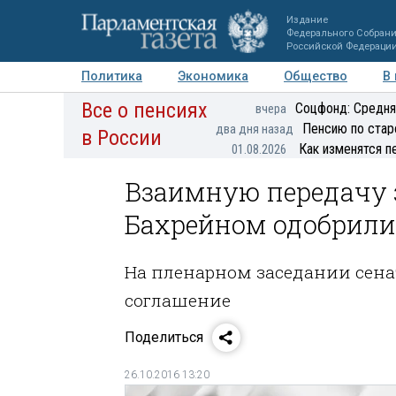
Издание
Федерального Собран
Российской Федераци
Политика
Экономика
Общество
В
Все о пенсиях
Фото
Авторы
Персоны
Мнения
Регионы
Соцфонд: Средня
вчера
Пенсию по стар
два дня назад
в России
Как изменятся п
01.08.2026
Взаимную передачу 
Бахрейном одобрили
На пленарном заседании сен
соглашение
Поделиться
26.10.2016 13:20