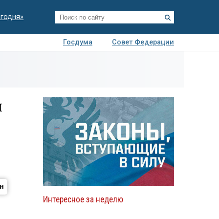
егодня»
Госдума
Совет Федерации
я
Авто
Недвижимость
Технологии
иза
и
Интересное за неделю