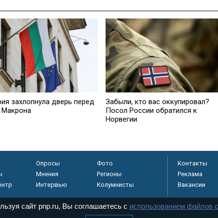
рия захлопнула дверь перед
Забыли, кто вас оккупировал?
 Макрона
Посол России обратился к
Норвегии
Опросы
Фото
Контакты
ы
Мнения
Регионы
Реклама
ентр
Интервью
Колумнисты
Вакансии
льзуя сайт pnp.ru, Вы соглашаетесь с
использованием файлов c