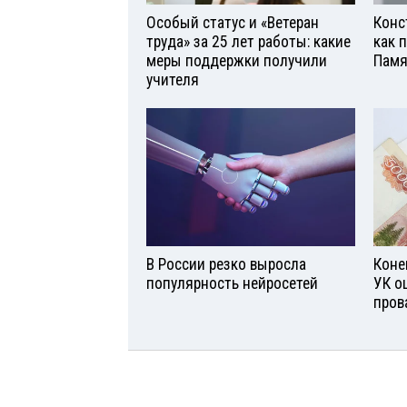
Особый статус и «Ветеран
Конс
труда» за 25 лет работы: какие
как 
меры поддержки получили
Памя
учителя
В России резко выросла
Коне
популярность нейросетей
УК о
пров