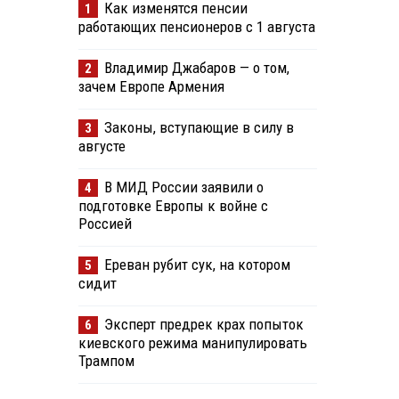
Как изменятся пенсии
1
работающих пенсионеров с 1 августа
Владимир Джабаров — о том,
2
зачем Европе Армения
Законы, вступающие в силу в
3
августе
В МИД России заявили о
4
подготовке Европы к войне с
Россией
Ереван рубит сук, на котором
5
сидит
Эксперт предрек крах попыток
6
киевского режима манипулировать
Трампом