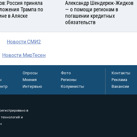
ов: Россия приняла
Александр Шендерюк-Жидков
ложения Трампа по
— о помощи регионам в
ине в Аляске
погашении кредитных
обязательств
Новости СМИ2
Новости МирТесен
Опросы
Фото
Контакты
ы
Мнения
Регионы
Реклама
ентр
Интервью
Колумнисты
Вакансии
регистрировано в
 технологий и
8+