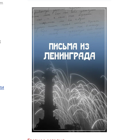
om
В
ли