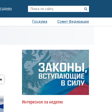
егодня»
Госдума
Совет Федерации
я
Авто
Недвижимость
Технологии
иза
Интересное за неделю