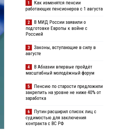
Как изменятся пенсии
1
работающих пенсионеров с 1 августа
В МИД России заявили о
2
подготовке Европы к войне с
Россией
Законы, вступающие в силу в
3
августе
В Абхазии впервые пройдёт
4
масштабный молодёжный форум
Пенсию по старости предложили
5
закрепить на уровне не ниже 40% от
заработка
Путин расширил список лиц с
6
судимостью для заключения
контракта с ВС РФ