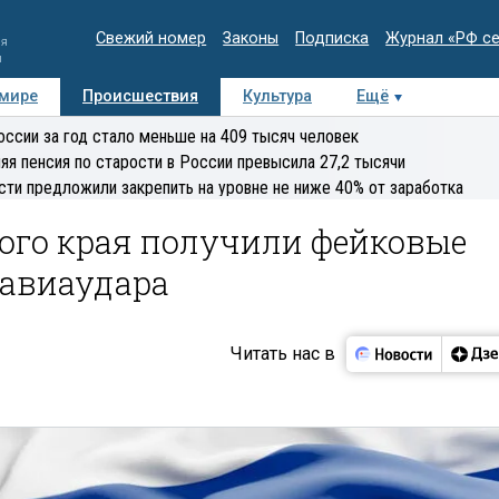
Свежий номер
Законы
Подписка
Журнал «РФ с
ия
и
 мире
Происшествия
Культура
Ещё
Медиацентр
Интервью
Колумнисты
Делова
оссии за год стало меньше на 409 тысяч человек
эксперт
яя пенсия по старости в России превысила 27,2 тысячи
сти предложили закрепить на уровне не ниже 40% от заработка
ого края получили фейковые
 авиаудара
Читать нас в