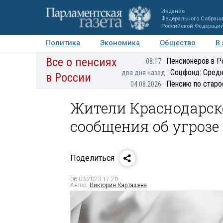
Издание
Федерального Собран
Российской Федераци
Политика
Экономика
Общество
В
Все о пенсиях
Фото
Авторы
Персоны
Мнения
Регионы
Пенсионеров в Р
08:17
Соцфонд: Средн
два дня назад
в России
Пенсию по старо
04.08.2026
Жители Краснодарск
сообщения об угрозе
Поделиться
06.03.2023 17:20
Автор:
Виктория Карташева