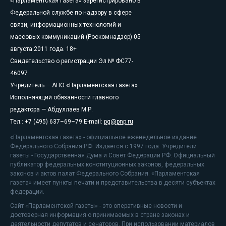
«Парламентская газета» зарегистрировано в
Федеральной службе по надзору в сфере
связи, информационных технологий и
массовых коммуникаций (Роскомнадзор) 05
августа 2011 года. 18+
Свидетельство о регистрации Эл № ФС77-
46097
Учредитель — АНО «Парламентская газета»
Исполняющий обязанности главного
редактора — Абдуллаев М.Р.
Тел.: +7 (495) 637–69–79 E-mail:
pg@pnp.ru
«Парламентская газета» - официальное еженедельное издание
Федерального Собрания РФ. Издается с 1997 года. Учредители
газеты - Государственная Дума и Совет Федерации РФ. Официальный
публикатор федеральных конституционных законов, федеральных
законов и актов палат Федерального Собрания. «Парламентская
газета» имеет пункты печати и представительства в десяти субъектах
федерации.
Сайт «Парламентской газеты» - это оперативные новости и
достоверная информация о принимаемых в стране законах и
деятельности депутатов и сенаторов. При использовании материалов