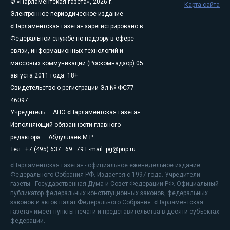
© «Парламентская газета», 2026 г.
Карта сайта
Электронное периодическое издание
«Парламентская газета» зарегистрировано в
Федеральной службе по надзору в сфере
связи, информационных технологий и
массовых коммуникаций (Роскомнадзор) 05
августа 2011 года. 18+
Свидетельство о регистрации Эл № ФС77-
46097
Учредитель — АНО «Парламентская газета»
Исполняющий обязанности главного
редактора — Абдуллаев М.Р.
Тел.: +7 (495) 637–69–79 E-mail:
pg@pnp.ru
«Парламентская газета» - официальное еженедельное издание
Федерального Собрания РФ. Издается с 1997 года. Учредители
газеты - Государственная Дума и Совет Федерации РФ. Официальный
публикатор федеральных конституционных законов, федеральных
законов и актов палат Федерального Собрания. «Парламентская
газета» имеет пункты печати и представительства в десяти субъектах
федерации.