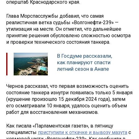
оперштаб Краснодарского края.
Глава Морспасслужбы добавил, что самая
реалистичная ветка судьбы «Волгонефти-239» —
утилизация на месте. Он отметил, что дальнейшее
принятие решения обусловлено сложностью осмотра
и проверки технического состояния танкера.
В Госдуме рассказали,
как планируют спасти
летний сезон в Анапе
Чернов рассказал, что первая возможность оценить
состояние танкера изнутри появилась только 5 января
(крушение произошло 15 декабря 2024 года), затем
его осматривали 10 января, удалось оценить объем
работ для восстановления механизмов.
Как писала «Парламентская газета», в пятницу
специалисты
приступили к откачке и вывозу мазута
с
кормовой части «Волгонефти-239». Как сообщили в