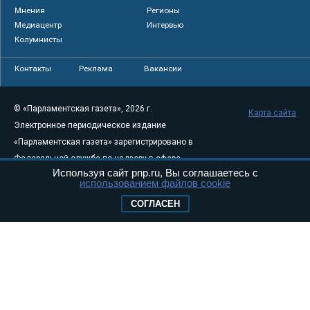
Мнения
Регионы
Медиацентр
Интервью
Колумнисты
Контакты
Реклама
Вакансии
© «Парламентская газета», 2026 г.
Карта сайта
Электронное периодическое издание
«Парламентская газета» зарегистрировано в
Федеральной службе по надзору в сфере
Используя сайт pnp.ru, Вы соглашаетесь с
связи, информационных технологий и
использованием файлов cookie
массовых коммуникаций (Роскомнадзор) 05
СОГЛАСЕН
августа 2011 года. 18+
Свидетельство о регистрации Эл № ФС77-
46097
Учредитель — АНО «Парламентская газета»
Исполняющий обязанности главного
редактора — Абдуллаев М.Р.
Тел.: +7 (495) 637–69–79 E-mail:
pg@pnp.ru