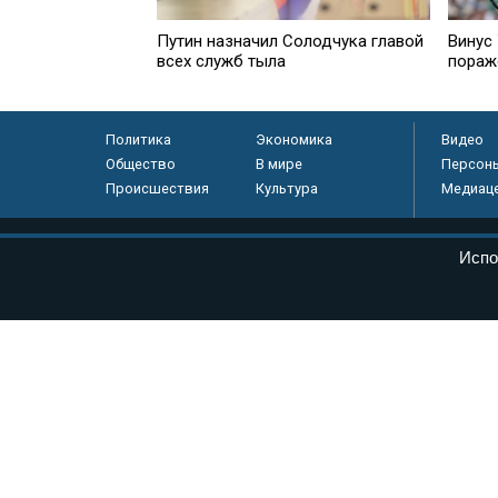
Путин назначил Солодчука главой
Винус
всех служб тыла
пораж
Политика
Экономика
Видео
Общество
В мире
Персон
Происшествия
Культура
Медиац
© «Парламентская газета», 2026 г.
Испо
Электронное периодическое издание «Парламентская газета» за
Федеральной службе по надзору в сфере связи, информационных
массовых коммуникаций (Роскомнадзор) 05 августа 2011 года. 1
Свидетельство о регистрации Эл № ФС77-46097
Учредитель — АНО «Парламентская газета»
Исполняющий обязанности главного редактора — Абдуллаев М.Р
Тел.: +7 (495) 637–69–79 E-mail:
pg@pnp.ru
«Парламентская газета» - официальное еженедельное издание Фе
федеральных конституционных законов, федеральных законов и а