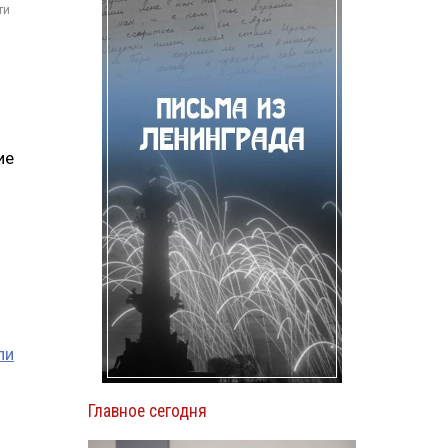
ти
ие
ли
Главное сегодня