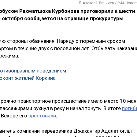
© Алексей Даничев / РИА Новос
обусом Рахматшоха Курбонова приговорили к шести
5 октября сообщается на странице прокуратуры
цию стороны обвинения. Наряду с тюремным сроком
ртом в течение двух с половиной лет. Отбывать наказан
 режима.
противоправным поведением
окоит жителей Коркина
дорожно-транспортное происшествие имело место 10 мая
пассажирами рухнул в реку и начал тонуть. В итоге
погиб
. Вскоре его
арестовали
.
витель компании-перевозчика Джахангир Адалет оглы