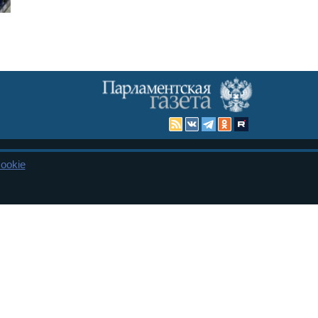
ookie
Карта сайта
енная Дума и Совет Федерации РФ. Официальный публикатор
 и представительства в десяти субъектах федерации.