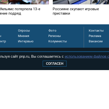
 Уильямс потерпела 13-е
Россияне скупают игровые
ение подряд
приставки
Опросы
Фото
Контакты
ы
Мнения
Регионы
Реклама
ентр
Интервью
Колумнисты
Вакансии
льзуя сайт pnp.ru, Вы соглашаетесь с
использованием файлов c
регистрировано в
СОГЛАСЕН
 технологий и
8+
.
дерального Собрания РФ. Издается с 1997 года. Учредители газеты - Государств
ктов палат Федерального Собрания. «Парламентская газета» имеет пункты печати