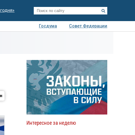
егодня»
Госдума
Совет Федерации
я
Авто
Недвижимость
Технологии
иза
Интересное за неделю