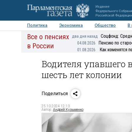
Издание
Федерального Собран
Российской Федераци
Политика
Экономика
Общество
В
Все о пенсиях
Фото
Авторы
Персоны
Мнения
Регионы
Соцфонд: Средн
два дня назад
Пенсию по старо
04.08.2026
в России
Как изменятся п
01.08.2026
Водителя упавшего в
шесть лет колонии
Поделиться
25.10.2024 12:13
Автор:
Андрей Кузьменко