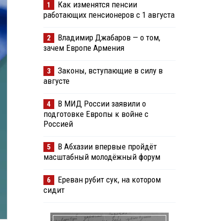
Как изменятся пенсии
1
работающих пенсионеров с 1 августа
Владимир Джабаров — о том,
2
зачем Европе Армения
Законы, вступающие в силу в
3
августе
В МИД России заявили о
4
подготовке Европы к войне с
Россией
В Абхазии впервые пройдёт
5
масштабный молодёжный форум
Ереван рубит сук, на котором
6
сидит