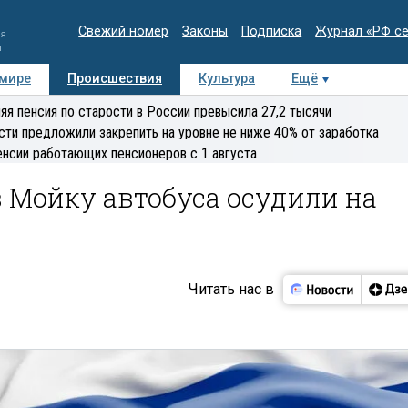
Свежий номер
Законы
Подписка
Журнал «РФ с
ия
и
 мире
Происшествия
Культура
Ещё
Медиацентр
Интервью
Колумнисты
Делова
яя пенсия по старости в России превысила 27,2 тысячи
эксперт
сти предложили закрепить на уровне не ниже 40% от заработка
енсии работающих пенсионеров с 1 августа
 Мойку автобуса осудили на
Читать нас в