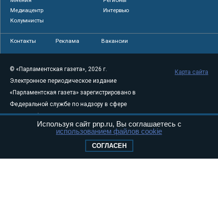
Медиацентр
Интервью
Колумнисты
Контакты
Реклама
Вакансии
© «Парламентская газета», 2026 г.
Карта сайта
Электронное периодическое издание
«Парламентская газета» зарегистрировано в
Федеральной службе по надзору в сфере
связи, информационных технологий и
Используя сайт pnp.ru, Вы соглашаетесь с
массовых коммуникаций (Роскомнадзор) 05
использованием файлов cookie
августа 2011 года. 18+
СОГЛАСЕН
Свидетельство о регистрации Эл № ФС77-
46097
Учредитель — АНО «Парламентская газета»
Исполняющий обязанности главного
редактора — Абдуллаев М.Р.
Тел.: +7 (495) 637–69–79 E-mail:
pg@pnp.ru