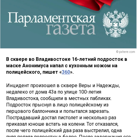
© pxhere.com
В сквере во Владивостоке 16-летний подросток в
маске Анонимуса напал с кухонным ножом на
полицейского, пишет «
360
».
Инцидент произошел в сквере Веры и Надежды,
недалеко от дома 43а по улице 100-летия
Владивостока, сообщили в местных пабликах.
Подросток прыснул в лицо полицейскому из
перцового баллончика и попытался зарезать.
Пострадавший достал пистолет и несколько раз
приказал юноше встать на колени. Тот отказался,
после чего полицейский два раза выстрелил, одна
пуля попала подростку в бедро. После задержания его