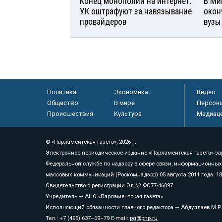
Конец монополии на интернет:
В Ми
УК оштрафуют за навязывание
окон
провайдеров
вузы
Политика
Экономика
Видео
Общество
В мире
Персон
Происшествия
Культура
Медиац
© «Парламентская газета», 2026 г.
Электронное периодическое издание «Парламентская газета» за
Федеральной службе по надзору в сфере связи, информационных
массовых коммуникаций (Роскомнадзор) 05 августа 2011 года. 1
Свидетельство о регистрации Эл № ФС77-46097
Учредитель — АНО «Парламентская газета»
Исполняющий обязанности главного редактора — Абдуллаев М.Р
Тел.: +7 (495) 637–69–79 E-mail:
pg@pnp.ru