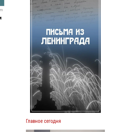
om
м
Главное сегодня