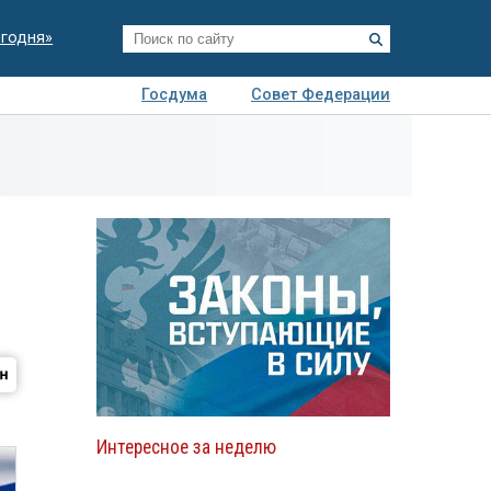
егодня»
Госдума
Совет Федерации
я
Авто
Недвижимость
Технологии
иза
Интересное за неделю