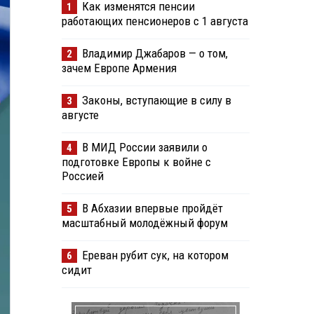
Как изменятся пенсии
1
работающих пенсионеров с 1 августа
Владимир Джабаров — о том,
2
зачем Европе Армения
Законы, вступающие в силу в
3
августе
В МИД России заявили о
4
подготовке Европы к войне с
Россией
В Абхазии впервые пройдёт
5
масштабный молодёжный форум
Ереван рубит сук, на котором
6
сидит