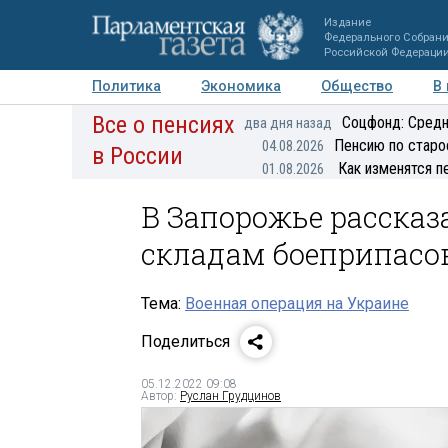
Издание
Федерального Собран
Российской Федераци
Политика
Экономика
Общество
В
Все о пенсиях
Фото
Авторы
Персоны
Мнения
Регионы
Соцфонд: Средн
два дня назад
Пенсию по старо
04.08.2026
в России
Как изменятся п
01.08.2026
В Запорожье рассказ
складам боеприпасо
Тема:
Военная операция на Украине
Поделиться
05.12.2022 09:08
Автор:
Руслан Грудцинов