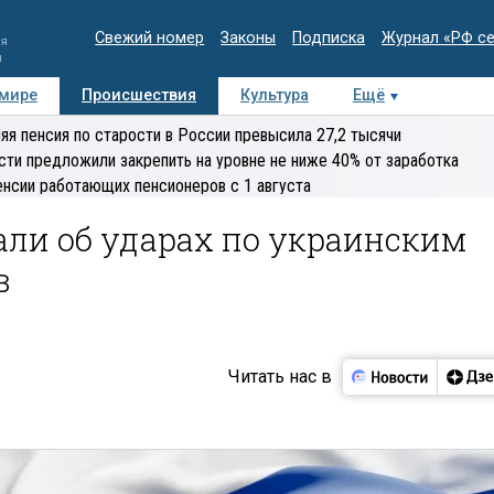
Свежий номер
Законы
Подписка
Журнал «РФ с
ия
и
 мире
Происшествия
Культура
Ещё
Медиацентр
Интервью
Колумнисты
Делова
яя пенсия по старости в России превысила 27,2 тысячи
эксперт
сти предложили закрепить на уровне не ниже 40% от заработка
енсии работающих пенсионеров с 1 августа
али об ударах по украинским
в
Читать нас в