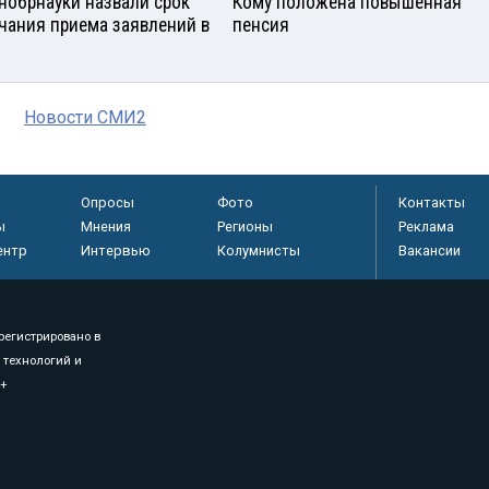
нобрнауки назвали срок
Кому положена повышенная
чания приема заявлений в
пенсия
Новости СМИ2
Опросы
Фото
Контакты
ы
Мнения
Регионы
Реклама
ентр
Интервью
Колумнисты
Вакансии
регистрировано в
 технологий и
8+
.