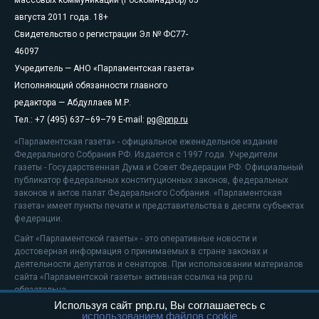
массовых коммуникаций (Роскомнадзор) 05
августа 2011 года. 18+
Свидетельство о регистрации Эл № ФС77-
46097
Учредитель — АНО «Парламентская газета»
Исполняющий обязанности главного
редактора — Абдуллаев М.Р.
Тел.: +7 (495) 637–69–79 E-mail:
pg@pnp.ru
«Парламентская газета» - официальное еженедельное издание
Федерального Собрания РФ. Издается с 1997 года. Учредители
газеты - Государственная Дума и Совет Федерации РФ. Официальный
публикатор федеральных конституционных законов, федеральных
законов и актов палат Федерального Собрания. «Парламентская
газета» имеет пункты печати и представительства в десяти субъектах
федерации.
Сайт «Парламентской газеты» - это оперативные новости и
достоверная информация о принимаемых в стране законах и
деятельности депутатов и сенаторов. При использовании материалов
сайта «Парламентской газеты» активная ссылка на pnp.ru
обязательна.
Используя сайт pnp.ru, Вы соглашаетесь с
На информационном ресурсе применяются
рекомендательные
использованием файлов cookie