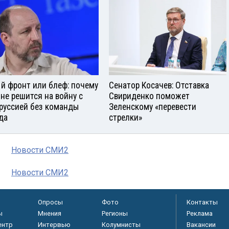
й фронт или блеф: почему
Сенатор Косачев: Отставка
 не решится на войну с
Свириденко поможет
руссией без команды
Зеленскому «перевести
да
стрелки»
Новости СМИ2
Новости СМИ2
Опросы
Фото
Контакты
ы
Мнения
Регионы
Реклама
ентр
Интервью
Колумнисты
Вакансии