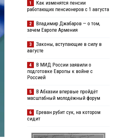
Как изменятся пенсии
1
работающих пенсионеров с 1 августа
Владимир Джабаров — о том,
2
зачем Европе Армения
Законы, вступающие в силу в
3
августе
В МИД России заявили о
4
подготовке Европы к войне с
Россией
В Абхазии впервые пройдёт
5
масштабный молодёжный форум
Ереван рубит сук, на котором
6
сидит