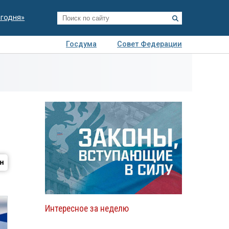
егодня»
Госдума
Совет Федерации
я
Авто
Недвижимость
Технологии
иза
Интересное за неделю