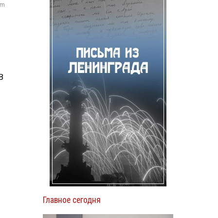
om
В
Главное сегодня