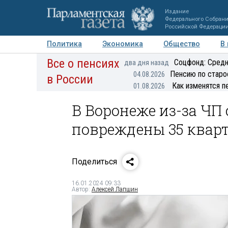
Издание
Федерального Собран
Российской Федераци
Политика
Экономика
Общество
В
Все о пенсиях
Фото
Авторы
Персоны
Мнения
Регионы
Соцфонд: Средн
два дня назад
Пенсию по старо
04.08.2026
в России
Как изменятся п
01.08.2026
В Воронеже из-за ЧП
повреждены 35 квар
Поделиться
16.01.2024 09:33
Автор:
Алексей Лапшин