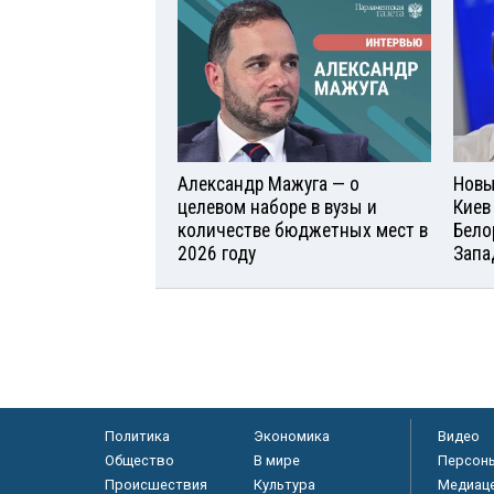
Александр Мажуга — о
Новы
целевом наборе в вузы и
Киев
количестве бюджетных мест в
Бело
2026 году
Запа
Политика
Экономика
Видео
Общество
В мире
Персон
Происшествия
Культура
Медиац