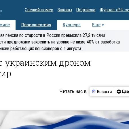
Свежий номер
Законы
Подписка
Журнал «РФ с
ия
и
 мире
Происшествия
Культура
Ещё
Медиацентр
Интервью
Колумнисты
Делова
яя пенсия по старости в России превысила 27,2 тысячи
эксперт
сти предложили закрепить на уровне не ниже 40% от заработка
енсии работающих пенсионеров с 1 августа
 с украинским дроном
тир
Читать нас в