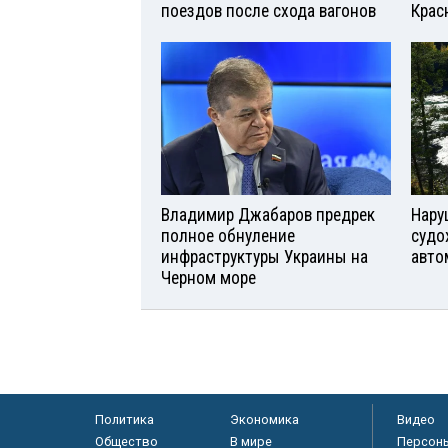
поездов после схода вагонов
Крас
Владимир Джабаров предрек
Нару
полное обнуление
судо
инфраструктуры Украины на
авто
Черном море
Политика
Экономика
Видео
Общество
В мире
Персон