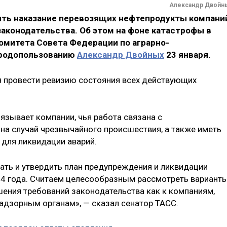
Александр Двойн
ить наказание перевозящих нефтепродукты компани
законодательства. Об этом на фоне катастрофы в
омитета Совета Федерации по аграрно-
иродопользованию
Александр Двойных
23 января.
 провести ревизию состояния всех действующих
язывает компании, чья работа связана с
на случай чрезвычайного происшествия, а также иметь
для ликвидации аварий.
ть и утвердить план предупреждения и ликвидации
024 года. Считаем целесообразным рассмотреть вариант
шения требований законодательства как к компаниям,
надзорным органам», — сказал сенатор ТАСС.