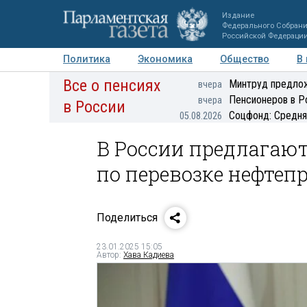
Издание
Федерального Собран
Российской Федераци
Политика
Экономика
Общество
В
Все о пенсиях
Фото
Авторы
Персоны
Мнения
Регионы
Минтруд предлож
вчера
Пенсионеров в Р
вчера
в России
Соцфонд: Средня
05.08.2026
В России предлагаю
по перевозке нефтеп
Поделиться
23.01.2025 15:05
Автор:
Хава Кадиева