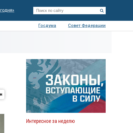
егодня»
Госдума
Совет Федерации
я
Авто
Недвижимость
Технологии
иза
Интересное за неделю