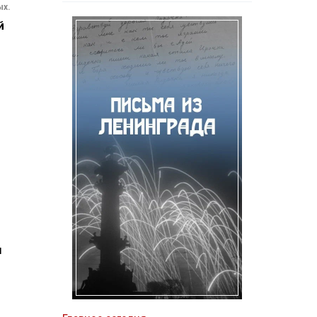
ых.
й
ы