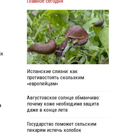
Главное сегодня
их
Испанские слизни: как
противостоять скользким
«европейцам»
Августовское солнце обманчиво:
почему коже необходима защита
а
даже в конце лета
Государство поможет сельским
пекарям испечь колобок