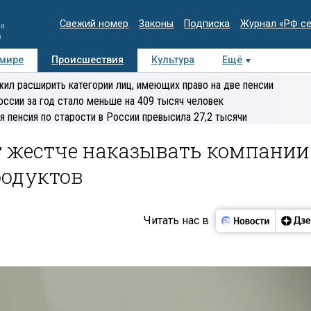
Свежий номер
Законы
Подписка
Журнал «РФ с
ия
и
 мире
Происшествия
Культура
Ещё
Медиацентр
Интервью
Колумнисты
Делова
ил расширить категории лиц, имеющих право на две пенсии
эксперт
оссии за год стало меньше на 409 тысяч человек
я пенсия по старости в России превысила 27,2 тысячи
т жестче наказывать компании
родуктов
Читать нас в