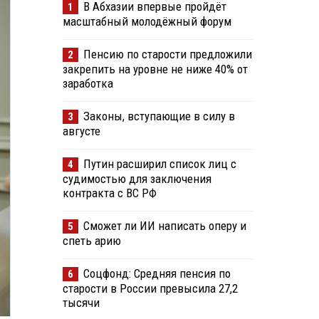
В Абхазии впервые пройдёт
1
масштабный молодёжный форум
Пенсию по старости предложили
2
закрепить на уровне не ниже 40% от
заработка
Законы, вступающие в силу в
3
августе
Путин расширил список лиц с
4
судимостью для заключения
контракта с ВС РФ
Сможет ли ИИ написать оперу и
5
спеть арию
Соцфонд: Средняя пенсия по
6
старости в России превысила 27,2
тысячи