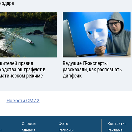
нодаре
шителей правил
Ведущие IT-эксперты
ходства оштрафуют в
рассказали, как распознать
матическом режиме
дипфейк
Новости СМИ2
Опросы
Фото
Контакты
ы
Мнения
Регионы
Реклама