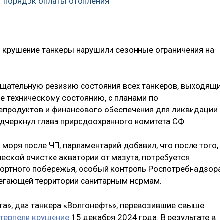
 порядок оплаты отопления
 крушение танкеры нарушили сезонные ограничения на
тщательную ревизию состояния всех танкеров, выходящ
ие техническому состоянию, с планами по
епродуктов и финансового обеспечения для ликвидации
дчеркнул глава природоохранного комитета СФ.
 моря после ЧП, парламентарий добавил, что после того,
еской очистке акватории от мазута, потребуется
рортного побережья, особый контроль Роспотребнадзор
легающей территории санитарным нормам.
та», два танкера «Волгонефть», перевозившие свыше
терпели крушение
15 декабря 2024 года. В результате в