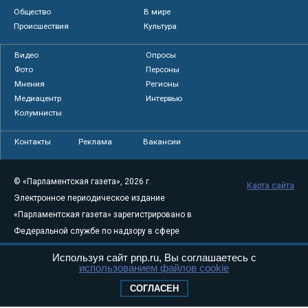
Общество
В мире
Происшествия
Культура
Видео
Опросы
Фото
Персоны
Мнения
Регионы
Медиацентр
Интервью
Колумнисты
Контакты
Реклама
Вакансии
© «Парламентская газета», 2026 г.
Карта сайта
Электронное периодическое издание
«Парламентская газета» зарегистрировано в
Федеральной службе по надзору в сфере
связи, информационных технологий и
Используя сайт pnp.ru, Вы соглашаетесь с
массовых коммуникаций (Роскомнадзор) 05
использованием файлов cookie
августа 2011 года. 18+
СОГЛАСЕН
Свидетельство о регистрации Эл № ФС77-