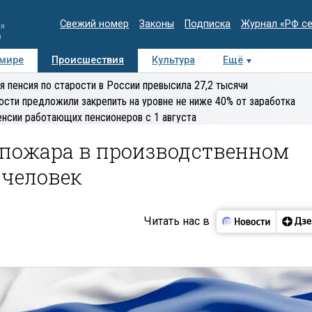
Свежий номер
Законы
Подписка
Журнал «РФ с
ия
и
 мире
Происшествия
Культура
Ещё
Медиацентр
Интервью
Колумнисты
Делова
я пенсия по старости в России превысила 27,2 тысячи
эксперт
ости предложили закрепить на уровне не ниже 40% от заработка
енсии работающих пенсионеров с 1 августа
 пожара в производственном
 человек
Читать нас в