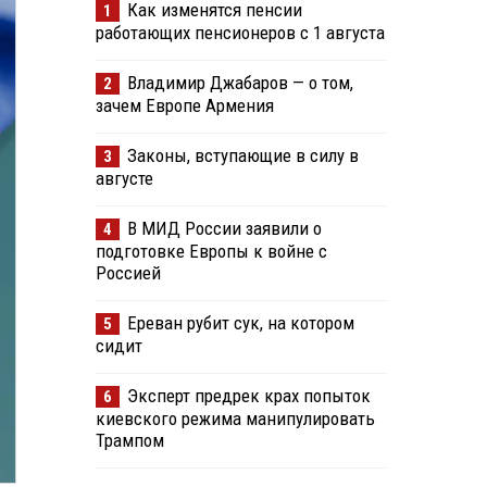
Как изменятся пенсии
1
работающих пенсионеров с 1 августа
Владимир Джабаров — о том,
2
зачем Европе Армения
Законы, вступающие в силу в
3
августе
В МИД России заявили о
4
подготовке Европы к войне с
Россией
Ереван рубит сук, на котором
5
сидит
Эксперт предрек крах попыток
6
киевского режима манипулировать
Трампом