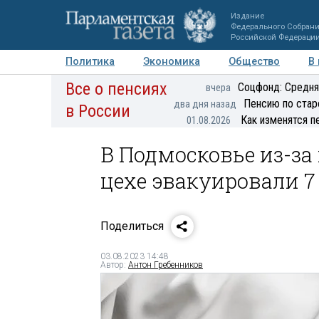
Издание
Федерального Собран
Российской Федераци
Политика
Экономика
Общество
В
Все о пенсиях
Фото
Авторы
Персоны
Мнения
Регионы
Соцфонд: Средня
вчера
Пенсию по стар
два дня назад
в России
Как изменятся п
01.08.2026
В Подмосковье из-за
цехе эвакуировали 7
Поделиться
03.08.2023 14:48
Автор:
Антон Гребенников