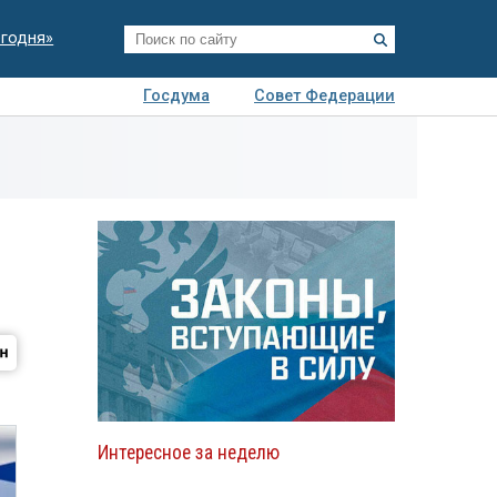
егодня»
Госдума
Совет Федерации
я
Авто
Недвижимость
Технологии
иза
Интересное за неделю