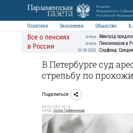
Издание
Федерального Собран
Российской Федераци
Политика
Экономика
Общество
В
Все о пенсиях
Фото
Авторы
Персоны
Мнения
Регионы
Минтруд предлож
вчера
Пенсионеров в Р
вчера
в России
Соцфонд: Средня
05.08.2026
В Петербурге суд ар
стрельбу по прохож
Поделиться
06.03.2023 16:14
Автор:
Антон Гребенников