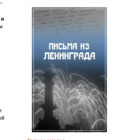
om
 и
ы
е
ой