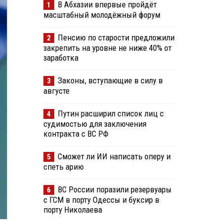
В Абхазии впервые пройдёт
1
масштабный молодёжный форум
Пенсию по старости предложили
2
закрепить на уровне не ниже 40% от
заработка
Законы, вступающие в силу в
3
августе
Путин расширил список лиц с
4
судимостью для заключения
контракта с ВС РФ
Сможет ли ИИ написать оперу и
5
спеть арию
ВС России поразили резервуары
6
с ГСМ в порту Одессы и буксир в
порту Николаева