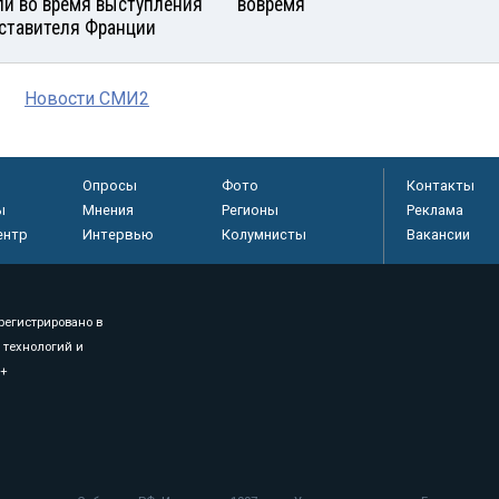
и во время выступления
вовремя
ставителя Франции
Новости СМИ2
Опросы
Фото
Контакты
ы
Мнения
Регионы
Реклама
ентр
Интервью
Колумнисты
Вакансии
регистрировано в
 технологий и
8+
.