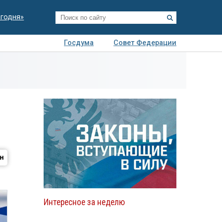
егодня»
Госдума
Совет Федерации
я
Авто
Недвижимость
Технологии
иза
Интересное за неделю