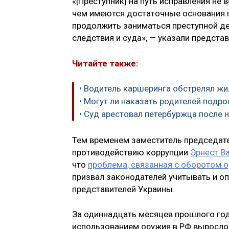
«[Преступник] на путь исправления не 
чем имеются достаточные основания п
продолжить заниматься преступной де
следствия и суда», — указали предста
Читайте также:
• Водитель каршеринга обстрелял жи
• Могут ли наказать родителей подр
• Суд арестовал петербуржца после
Тем временем заместитель председате
противодействию коррупции
Эрнест В
что
проблема, связанная с оборотом о
призвал законодателей учитывать и о
представителей Украины.
За одиннадцать месяцев прошлого год
использованием оружия в РФ выросло н