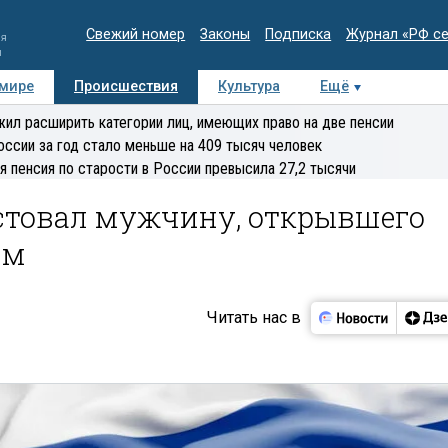
Свежий номер
Законы
Подписка
Журнал «РФ с
ия
и
 мире
Происшествия
Культура
Ещё
Медиацентр
Интервью
Колумнисты
Делова
ил расширить категории лиц, имеющих право на две пенсии
эксперт
оссии за год стало меньше на 409 тысяч человек
я пенсия по старости в России превысила 27,2 тысячи
естовал мужчину, открывшего
им
Читать нас в