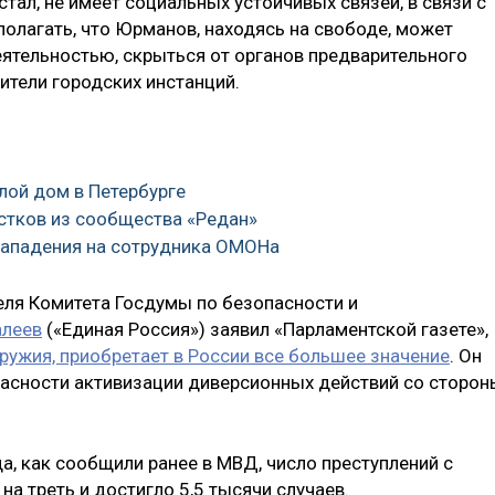
встал, не имеет социальных устойчивых связей, в связи с
олагать, что Юрманов, находясь на свободе, может
ятельностью, скрыться от органов предварительного
вители городских инстанций.
лой дом в Петербурге
остков из сообщества «Редан»
 нападения на сотрудника ОМОНа
ля Комитета Госдумы по безопасности и
алеев
(«Единая Россия») заявил «Парламентской газете»,
ружия, приобретает в России все большее значение
. Он
пасности активизации диверсионных действий со сторон
а, как сообщили ранее в МВД, число преступлений с
а треть и достигло 5,5 тысячи случаев.