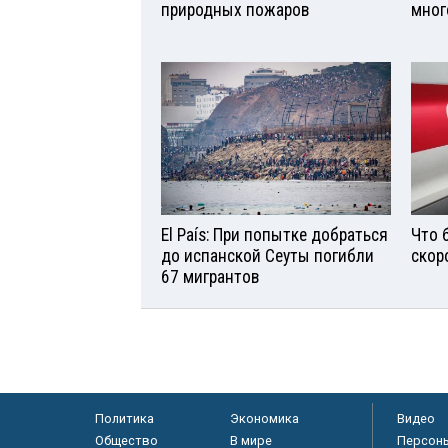
природных пожаров
мног
El País: При попытке добраться
Что 
до испанской Сеуты погибли
скор
67 мигрантов
Политика
Экономика
Видео
Общество
В мире
Персон