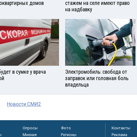
оквартирных домов
стажем на селе имеют право
на надбавку
будет в сумке у врача
Электромобиль: свобода от
ой
заправок или головная боль
владельца
Новости СМИ2
Опросы
Фото
Контакты
ы
Мнения
Регионы
Реклама