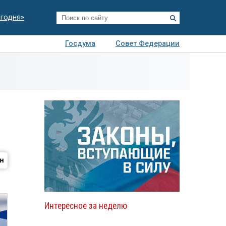
егодня»
Госдума
Совет Федерации
я
Авто
Недвижимость
Технологии
иза
Интересное за неделю