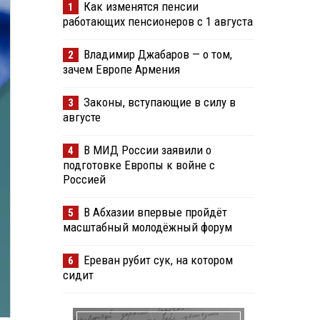
Как изменятся пенсии
1
работающих пенсионеров с 1 августа
Владимир Джабаров — о том,
2
зачем Европе Армения
Законы, вступающие в силу в
3
августе
В МИД России заявили о
4
подготовке Европы к войне с
Россией
В Абхазии впервые пройдёт
5
масштабный молодёжный форум
Ереван рубит сук, на котором
6
сидит