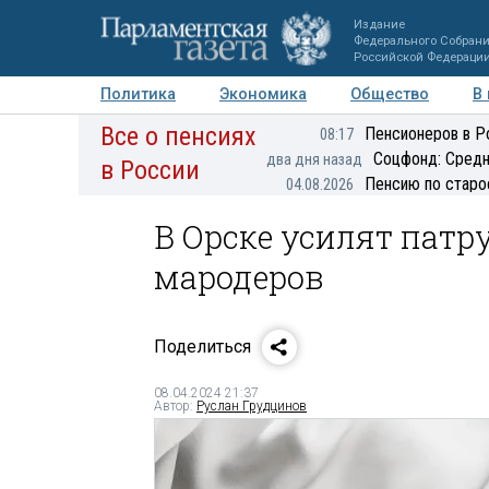
Издание
Федерального Собран
Российской Федераци
Политика
Экономика
Общество
В
Все о пенсиях
Фото
Авторы
Персоны
Мнения
Регионы
Пенсионеров в Р
08:17
Соцфонд: Средн
два дня назад
в России
Пенсию по старо
04.08.2026
В Орске усилят патр
мародеров
Поделиться
08.04.2024 21:37
Автор:
Руслан Грудцинов