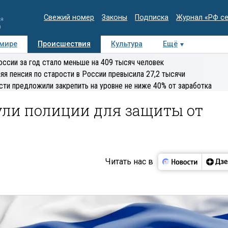
Свежий номер
Законы
Подписка
Журнал «РФ с
ия
и
 мире
Происшествия
Культура
Ещё
Медиацентр
Интервью
Колумнисты
Делова
оссии за год стало меньше на 409 тысяч человек
эксперт
яя пенсия по старости в России превысила 27,2 тысячи
сти предложили закрепить на уровне не ниже 40% от заработка
ули полиции для защиты от
Читать нас в