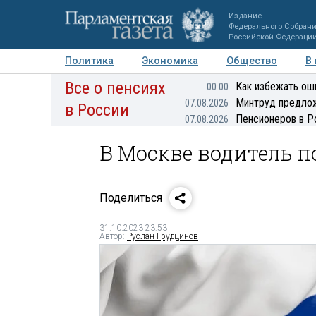
Издание
Федерального Собран
Российской Федераци
Политика
Экономика
Общество
В
Все о пенсиях
Фото
Авторы
Персоны
Мнения
Регионы
Как избежать ош
00:00
Минтруд предлож
07.08.2026
в России
Пенсионеров в Р
07.08.2026
В Москве водитель по
Поделиться
31.10.2023 23:53
Автор:
Руслан Грудцинов