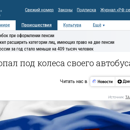
Свежий номер
Законы
Подписка
Журнал «РФ с
ия
и
 мире
Происшествия
Культура
Ещё
Медиацентр
Интервью
Колумнисты
Делова
ибок при оформлении пенсии
эксперт
ил расширить категории лиц, имеющих право на две пенсии
оссии за год стало меньше на 409 тысяч человек
пал под колеса своего автобус
Читать нас в
Источник:
ТА