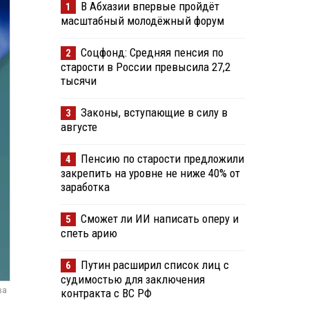
В Абхазии впервые пройдёт
1
масштабный молодёжный форум
Соцфонд: Средняя пенсия по
2
старости в России превысила 27,2
тысячи
Законы, вступающие в силу в
3
августе
Пенсию по старости предложили
4
закрепить на уровне не ниже 40% от
заработка
Сможет ли ИИ написать оперу и
5
спеть арию
Путин расширил список лиц с
6
судимостью для заключения
ва
контракта с ВС РФ