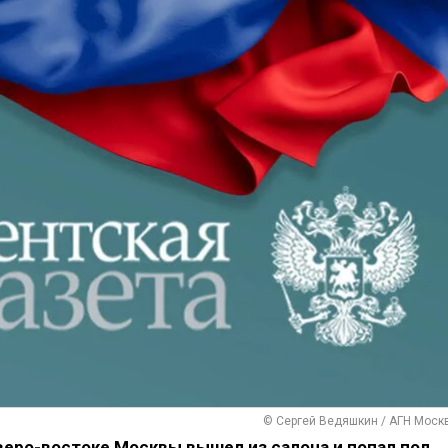
© Сергей Ведяшкин / АГН Моск
веро-востоке Москвы вышел из салона и попал под