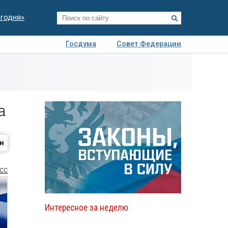
егодня»
Госдума
Совет Федерации
я
Авто
Недвижимость
Технологии
иза
а
СС
Интересное за неделю