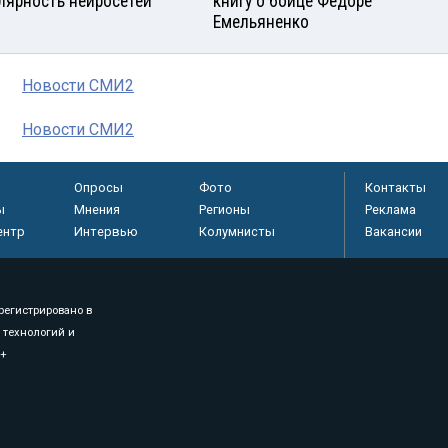
лярность нейросетей
книгу о бойце Федоре
Емельяненко
Новости СМИ2
Новости СМИ2
Опросы
Фото
Контакты
ы
Мнения
Регионы
Реклама
ентр
Интервью
Колумнисты
Вакансии
регистрировано в
 технологий и
8+
.