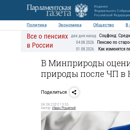
Издание
Федерального Собран
Российской Федераци
Политика
Экономика
Общество
В
Все о пенсиях
Фото
Авторы
Персоны
Мнения
Регионы
Соцфонд: Средн
два дня назад
Пенсию по старо
04.08.2026
в России
Как изменятся п
01.08.2026
В Минприроды оцени
природы после ЧП в
Поделиться
04.06.2020 13:55
Автор:
Иван Рощепий