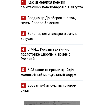
Как изменятся пенсии
1
работающих пенсионеров с 1 августа
Владимир Джабаров — о том,
2
зачем Европе Армения
Законы, вступающие в силу в
3
августе
В МИД России заявили о
4
подготовке Европы к войне с
Россией
В Абхазии впервые пройдёт
5
масштабный молодёжный форум
Ереван рубит сук, на котором
6
сидит