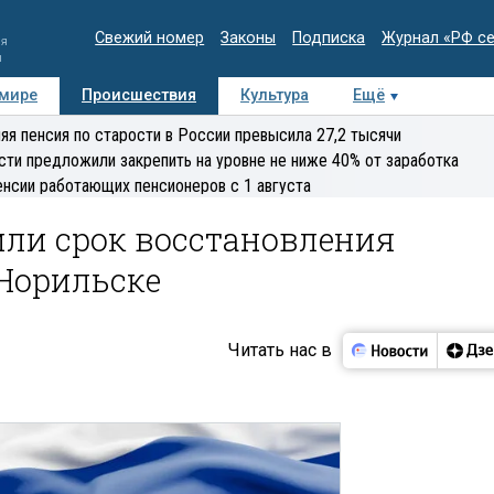
Свежий номер
Законы
Подписка
Журнал «РФ с
ия
и
 мире
Происшествия
Культура
Ещё
Медиацентр
Интервью
Колумнисты
Делова
яя пенсия по старости в России превысила 27,2 тысячи
эксперт
сти предложили закрепить на уровне не ниже 40% от заработка
енсии работающих пенсионеров с 1 августа
ли срок восстановления
 Норильске
Читать нас в