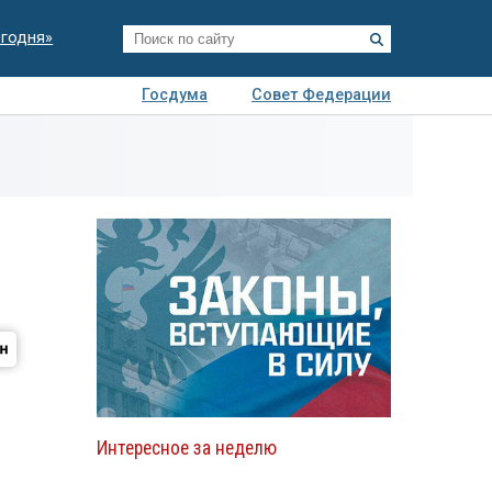
егодня»
Госдума
Совет Федерации
я
Авто
Недвижимость
Технологии
иза
Интересное за неделю