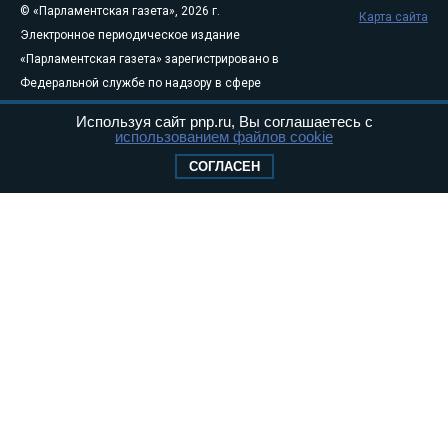
© «Парламентская газета», 2026 г.
Карта сайта
Электронное периодическое издание
«Парламентская газета» зарегистрировано в
Федеральной службе по надзору в сфере
связи, информационных технологий и
Используя сайт pnp.ru, Вы соглашаетесь с
массовых коммуникаций (Роскомнадзор) 05
использованием файлов cookie
августа 2011 года. 18+
СОГЛАСЕН
Свидетельство о регистрации Эл № ФС77-
46097
Учредитель — АНО «Парламентская газета»
Исполняющий обязанности главного
редактора — Абдуллаев М.Р.
Тел.: +7 (495) 637–69–79 E-mail:
pg@pnp.ru
«Парламентская газета» - официальное еженедельное издание
Федерального Собрания РФ. Издается с 1997 года. Учредители
газеты - Государственная Дума и Совет Федерации РФ. Официальный
публикатор федеральных конституционных законов, федеральных
законов и актов палат Федерального Собрания. «Парламентская
газета» имеет пункты печати и представительства в десяти субъектах
федерации.