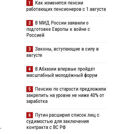
Как изменятся пенсии
1
работающих пенсионеров с 1 августа
В МИД России заявили о
2
подготовке Европы к войне с
Россией
Законы, вступающие в силу в
3
августе
В Абхазии впервые пройдёт
4
масштабный молодёжный форум
Пенсию по старости предложили
5
закрепить на уровне не ниже 40% от
заработка
Путин расширил список лиц с
6
судимостью для заключения
.
контракта с ВС РФ