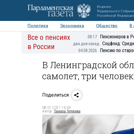
Издание
Федерального Собран
Российской Федераци
Политика
Экономика
Общество
В
Все о пенсиях
Фото
Авторы
Персоны
Мнения
Регионы
Пенсионеров в Р
08:17
Соцфонд: Средн
два дня назад
в России
Пенсию по старо
04.08.2026
В Ленинградской об
самолет, три челове
Поделиться
08.01.2021 16:49
Автор:
Тамара Тетерева