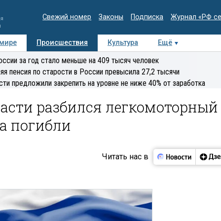
Свежий номер
Законы
Подписка
Журнал «РФ с
ия
и
 мире
Происшествия
Культура
Ещё
Медиацентр
Интервью
Колумнисты
Делова
оссии за год стало меньше на 409 тысяч человек
эксперт
яя пенсия по старости в России превысила 27,2 тысячи
сти предложили закрепить на уровне не ниже 40% от заработка
ласти разбился легкомоторный
ка погибли
Читать нас в