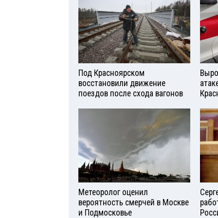
Под Красноярском
Выро
восстановили движение
атаке
поездов после схода вагонов
Крас
Метеоролог оценил
Серг
вероятность смерчей в Москве
рабо
и Подмосковье
Росс