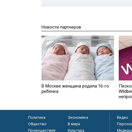
Новости партнеров
В Москве женщина родила 16-го
Песко
ребенка
Wildbe
непро
Политика
Экономика
Видео
Общество
В мире
Персон
Происшествия
Культура
Медиац