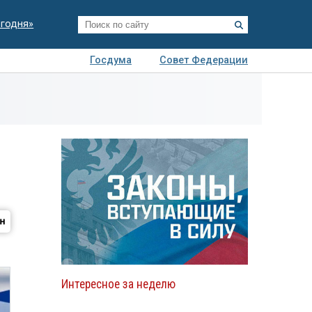
егодня»
Госдума
Совет Федерации
я
Авто
Недвижимость
Технологии
иза
Интересное за неделю