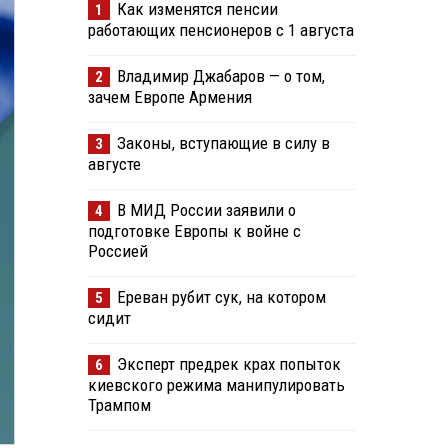
Как изменятся пенсии
1
работающих пенсионеров с 1 августа
Владимир Джабаров — о том,
2
зачем Европе Армения
Законы, вступающие в силу в
3
августе
В МИД России заявили о
4
подготовке Европы к войне с
Россией
Ереван рубит сук, на котором
5
сидит
Эксперт предрек крах попыток
6
киевского режима манипулировать
Трампом