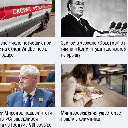
сло число погибших при
Застой в зеркале «Советов»: от
 на склад Wildberries в
гимна и Конституции до жалоб
нодаре
на крышу
ей Миронов подвел итоги
Минпросвещения ужесточает
ты «Справедливой
правила олимпиад
ии» в Госдуме VIII созыва