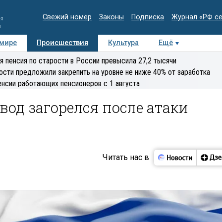
Свежий номер
Законы
Подписка
Журнал «РФ с
ия
и
 мире
Происшествия
Культура
Ещё
Медиацентр
Интервью
Колумнисты
Делова
я пенсия по старости в России превысила 27,2 тысячи
эксперт
ости предложили закрепить на уровне не ниже 40% от заработка
енсии работающих пенсионеров с 1 августа
вод загорелся после атаки
Читать нас в