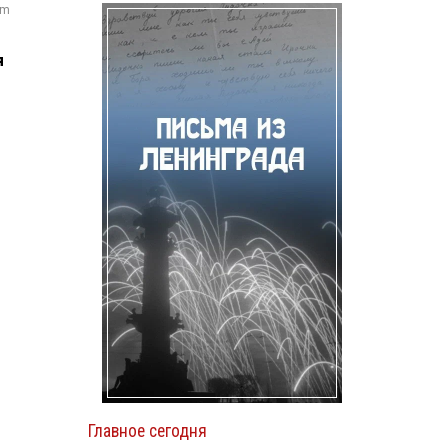
om
я
Главное сегодня