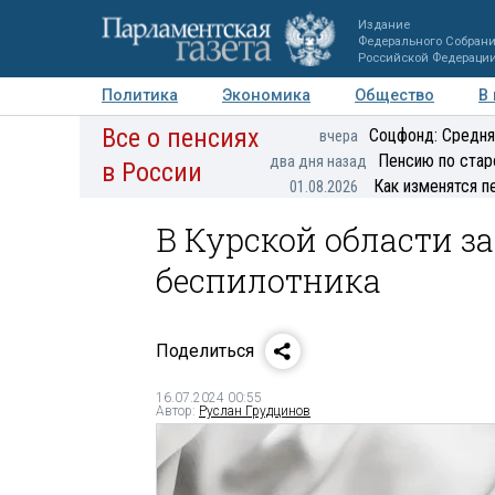
Издание
Федерального Собран
Российской Федераци
Политика
Экономика
Общество
В
Все о пенсиях
Фото
Авторы
Персоны
Мнения
Регионы
Соцфонд: Средня
вчера
Пенсию по стар
два дня назад
в России
Как изменятся п
01.08.2026
В Курской области за
беспилотника
Поделиться
16.07.2024 00:55
Автор:
Руслан Грудцинов