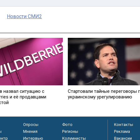
Новости СМИ2
в назвал ситуацию с
Стартовали тайные переговоры 
rries и её продавцами
украинскому урегулированию
стой
Опросы
Фото
Контакты
ы
Мнения
Регионы
Реклама
ентр
Интервью
Колумнисты
Вакансии