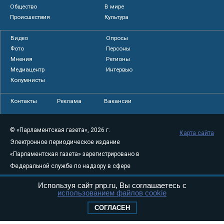
Общество
В мире
Происшествия
Культура
Видео
Опросы
Фото
Персоны
Мнения
Регионы
Медиацентр
Интервью
Колумнисты
Контакты
Реклама
Вакансии
© «Парламентская газета», 2026 г.
Карта сайта
Электронное периодическое издание
«Парламентская газета» зарегистрировано в
Федеральной службе по надзору в сфере
связи, информационных технологий и
Используя сайт pnp.ru, Вы соглашаетесь с
массовых коммуникаций (Роскомнадзор) 05
использованием файлов cookie
августа 2011 года. 18+
СОГЛАСЕН
Свидетельство о регистрации Эл № ФС77-