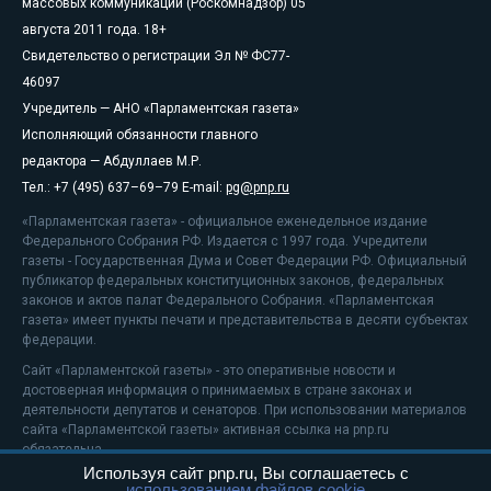
массовых коммуникаций (Роскомнадзор) 05
августа 2011 года. 18+
Свидетельство о регистрации Эл № ФС77-
46097
Учредитель — АНО «Парламентская газета»
Исполняющий обязанности главного
редактора — Абдуллаев М.Р.
Тел.: +7 (495) 637–69–79 E-mail:
pg@pnp.ru
«Парламентская газета» - официальное еженедельное издание
Федерального Собрания РФ. Издается с 1997 года. Учредители
газеты - Государственная Дума и Совет Федерации РФ. Официальный
публикатор федеральных конституционных законов, федеральных
законов и актов палат Федерального Собрания. «Парламентская
газета» имеет пункты печати и представительства в десяти субъектах
федерации.
Сайт «Парламентской газеты» - это оперативные новости и
достоверная информация о принимаемых в стране законах и
деятельности депутатов и сенаторов. При использовании материалов
сайта «Парламентской газеты» активная ссылка на pnp.ru
обязательна.
Используя сайт pnp.ru, Вы соглашаетесь с
На информационном ресурсе применяются
рекомендательные
использованием файлов cookie