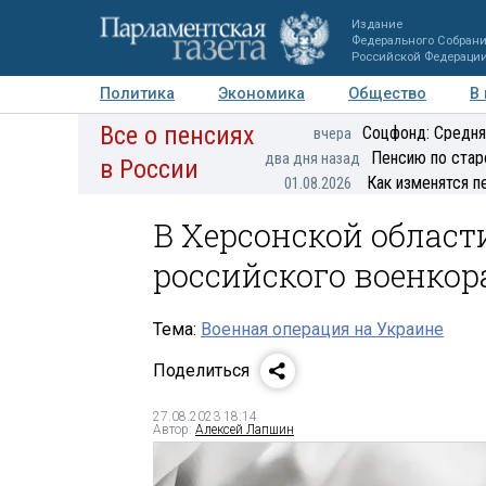
Издание
Федерального Собран
Российской Федераци
Политика
Экономика
Общество
В
Все о пенсиях
Фото
Авторы
Персоны
Мнения
Регионы
Соцфонд: Средня
вчера
Пенсию по стар
два дня назад
в России
Как изменятся п
01.08.2026
В Херсонской облас
российского военкор
Тема:
Военная операция на Украине
Поделиться
27.08.2023 18:14
Автор:
Алексей Лапшин