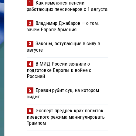
Как изменятся пенсии
1
работающих пенсионеров с 1 августа
Владимир Джабаров — о том,
2
зачем Европе Армения
Законы, вступающие в силу в
3
августе
В МИД России заявили о
4
подготовке Европы к войне с
Россией
Ереван рубит сук, на котором
5
сидит
Эксперт предрек крах попыток
6
киевского режима манипулировать
Трампом