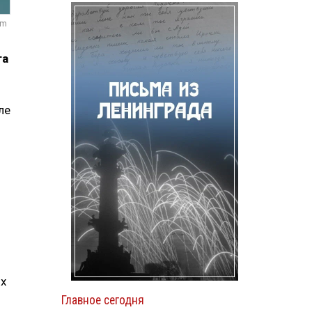
om
та
ле
их
Главное сегодня