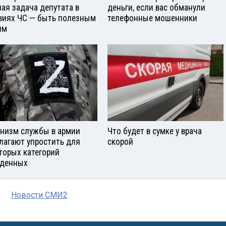
ная задача депутата в
деньги, если вас обманули
виях ЧС — быть полезным
телефонные мошенники
ям
низм службы в армии
Что будет в сумке у врача
лагают упростить для
скорой
торых категорий
денных
Новости СМИ2