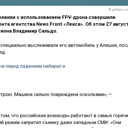
© pxhere.c
боевики с использованием FPV-дрона совершили
та агентства News Front «Лекса». Об этом 27 авгус
гиона Владимир Сальдо.
У специально выслеживали его автомобиль у Алешек, пос
яд.
а перед падением набирал и
 строю. Машина сильно повреждена осколками», —
о том, что российские военкоры работают в самых горяч
кий режим запретил съемку даже западным СМИ. «Они