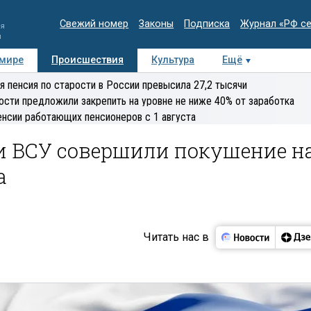
Свежий номер
Законы
Подписка
Журнал «РФ с
ия
и
 мире
Происшествия
Культура
Ещё
Медиацентр
Интервью
Колумнисты
Делова
я пенсия по старости в России превысила 27,2 тысячи
эксперт
ости предложили закрепить на уровне не ниже 40% от заработка
енсии работающих пенсионеров с 1 августа
ти ВСУ совершили покушение н
а
Читать нас в