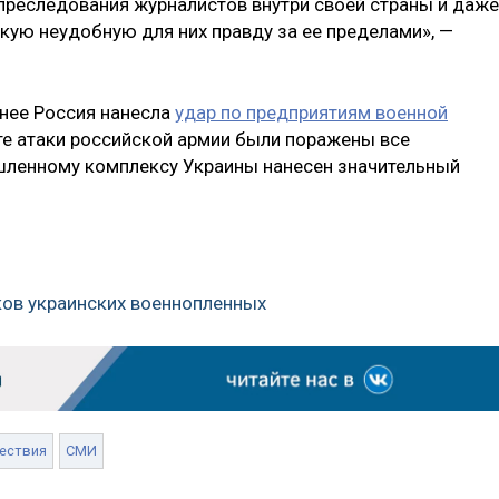
 преследования журналистов внутри своей страны и даже
акую неудобную для них правду за ее пределами», —
анее Россия нанесла
удар по предприятиям военной
ате атаки российской армии были поражены все
ленному комплексу Украины нанесен значительный
ков украинских военнопленных
ествия
СМИ