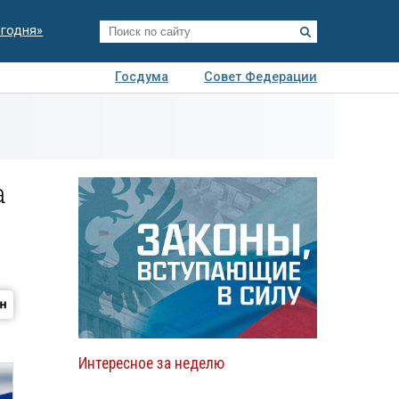
егодня»
Госдума
Совет Федерации
я
Авто
Недвижимость
Технологии
иза
а
Интересное за неделю