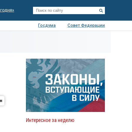
егодня»
Госдума
Совет Федерации
я
Авто
Недвижимость
Технологии
иза
Интересное за неделю