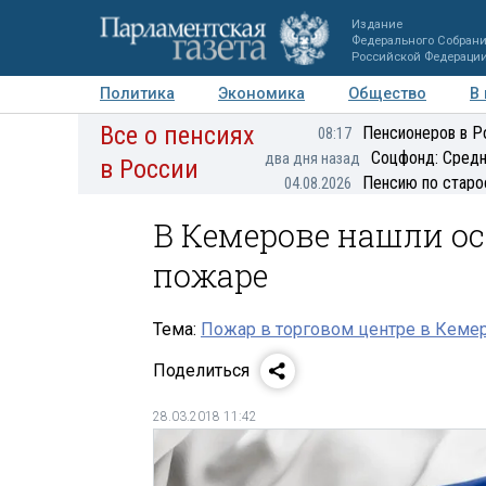
Издание
Федерального Собран
Российской Федераци
Политика
Экономика
Общество
В
Все о пенсиях
Фото
Авторы
Персоны
Мнения
Регионы
Пенсионеров в Р
08:17
Соцфонд: Средн
два дня назад
в России
Пенсию по старо
04.08.2026
В Кемерове нашли о
пожаре
Тема:
Пожар в торговом центре в Кеме
Поделиться
28.03.2018 11:42