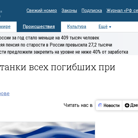
Свежий номер
Законы
Подписка
Журнал «РФ с
ия
и
 мире
Происшествия
Культура
Ещё
Медиацентр
Интервью
Колумнисты
Делова
оссии за год стало меньше на 409 тысяч человек
эксперт
яя пенсия по старости в России превысила 27,2 тысячи
сти предложили закрепить на уровне не ниже 40% от заработка
станки всех погибших при
рове
Читать нас в