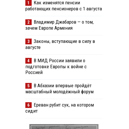
Как изменятся пенсии
1
работающих пенсионеров с 1 августа
Владимир Джабаров — о том,
2
зачем Европе Армения
Законы, вступающие в силу в
3
августе
В МИД России заявили о
4
подготовке Европы к войне с
Россией
В Абхазии впервые пройдёт
5
масштабный молодёжный форум
Ереван рубит сук, на котором
6
сидит