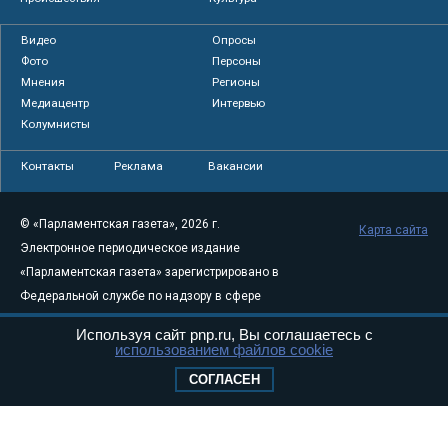
Видео
Опросы
Фото
Персоны
Мнения
Регионы
Медиацентр
Интервью
Колумнисты
Контакты
Реклама
Вакансии
© «Парламентская газета», 2026 г.
Карта сайта
Электронное периодическое издание
«Парламентская газета» зарегистрировано в
Федеральной службе по надзору в сфере
связи, информационных технологий и
Используя сайт pnp.ru, Вы соглашаетесь с
массовых коммуникаций (Роскомнадзор) 05
использованием файлов cookie
августа 2011 года. 18+
СОГЛАСЕН
Свидетельство о регистрации Эл № ФС77-
46097
Учредитель — АНО «Парламентская газета»