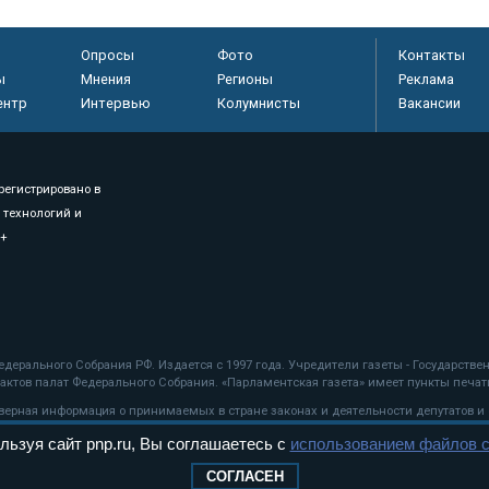
Опросы
Фото
Контакты
ы
Мнения
Регионы
Реклама
ентр
Интервью
Колумнисты
Вакансии
регистрировано в
 технологий и
8+
.
дерального Собрания РФ. Издается с 1997 года. Учредители газеты - Государств
ктов палат Федерального Собрания. «Парламентская газета» имеет пункты печати
оверная информация о принимаемых в стране законах и деятельности депутатов и
льзуя сайт pnp.ru, Вы соглашаетесь с
использованием файлов c
ехнологии
СОГЛАСЕН