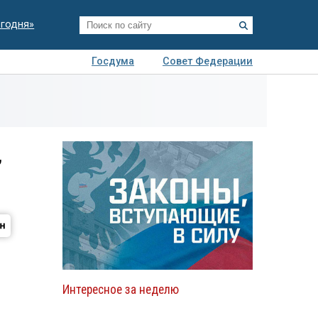
егодня»
Госдума
Совет Федерации
я
Авто
Недвижимость
Технологии
иза
,
Интересное за неделю