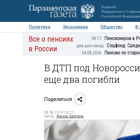
Издание
Федерального Собран
Российской Федераци
Политика
Экономика
Общество
В
Все о пенсиях
Фото
Авторы
Персоны
Мнения
Регионы
Пенсионеров в Р
08:17
Соцфонд: Средн
два дня назад
в России
Пенсию по старо
04.08.2026
В ДТП под Новоросси
еще два погибли
Поделиться
08.08.2019 00:22
Автор:
Жанна Звягина