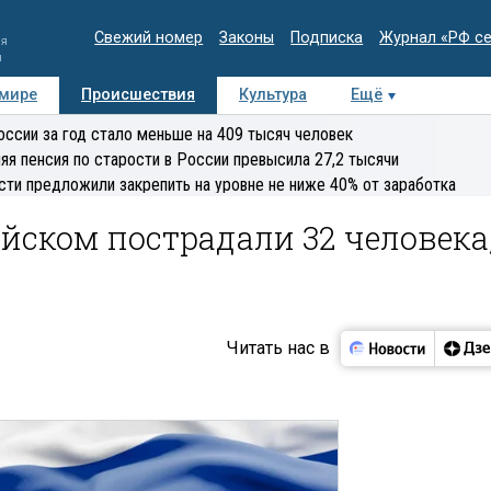
Свежий номер
Законы
Подписка
Журнал «РФ с
ия
и
 мире
Происшествия
Культура
Ещё
Медиацентр
Интервью
Колумнисты
Делова
оссии за год стало меньше на 409 тысяч человек
эксперт
яя пенсия по старости в России превысила 27,2 тысячи
сти предложили закрепить на уровне не ниже 40% от заработка
йском пострадали 32 человека
Читать нас в