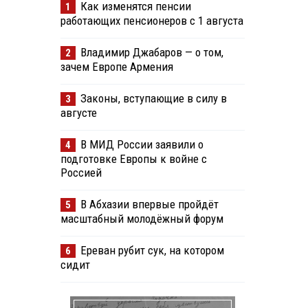
Как изменятся пенсии
1
работающих пенсионеров с 1 августа
Владимир Джабаров — о том,
2
зачем Европе Армения
Законы, вступающие в силу в
3
августе
В МИД России заявили о
4
подготовке Европы к войне с
Россией
В Абхазии впервые пройдёт
5
масштабный молодёжный форум
Ереван рубит сук, на котором
6
сидит