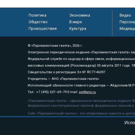
Политика
Экономика
Видео
Общество
В мире
Персон
Происшествия
Культура
Медиац
© «Парламентская газета», 2026 г.
Электронное периодическое издание «Парламентская газета» за
Федеральной службе по надзору в сфере связи, информационных
массовых коммуникаций (Роскомнадзор) 05 августа 2011 года. 1
Свидетельство о регистрации Эл № ФС77-46097
Учредитель — АНО «Парламентская газета»
Исполняющий обязанности главного редактора — Абдуллаев М.Р
Тел.: +7 (495) 637–69–79 E-mail:
pg@pnp.ru
«Парламентская газета» - официальное еженедельное издание Фе
федеральных конституционных законов, федеральных законов и а
Сайт «Парламентской газеты» - это оперативные новости и дост
«Парламентской газеты» активная ссылка на pnp.ru обязательна.
Испо
На информационном ресурсе применяются
рекомендательные т
Положение о защите персональных данных