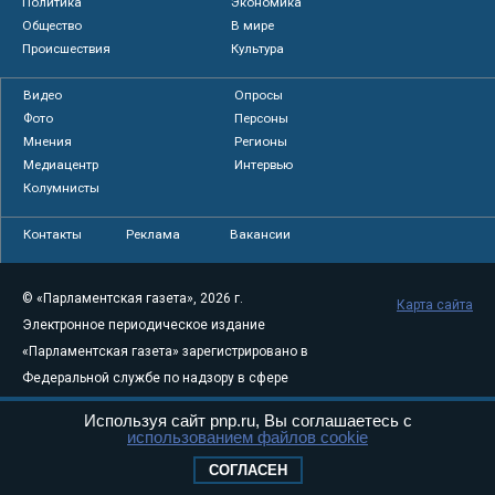
Политика
Экономика
Общество
В мире
Происшествия
Культура
Видео
Опросы
Фото
Персоны
Мнения
Регионы
Медиацентр
Интервью
Колумнисты
Контакты
Реклама
Вакансии
© «Парламентская газета», 2026 г.
Карта сайта
Электронное периодическое издание
«Парламентская газета» зарегистрировано в
Федеральной службе по надзору в сфере
связи, информационных технологий и
Используя сайт pnp.ru, Вы соглашаетесь с
массовых коммуникаций (Роскомнадзор) 05
использованием файлов cookie
августа 2011 года. 18+
СОГЛАСЕН
Свидетельство о регистрации Эл № ФС77-