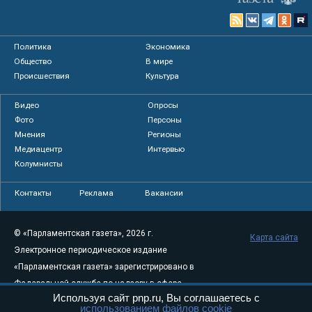
Политика
Экономика
Общество
В мире
Происшествия
Культура
Видео
Опросы
Фото
Персоны
Мнения
Регионы
Медиацентр
Интервью
Колумнисты
Контакты
Реклама
Вакансии
© «Парламентская газета», 2026 г.
Карта сайта
Электронное периодическое издание
«Парламентская газета» зарегистрировано в
Федеральной службе по надзору в сфере
Используя сайт pnp.ru, Вы соглашаетесь с
связи, информационных технологий и
использованием файлов cookie