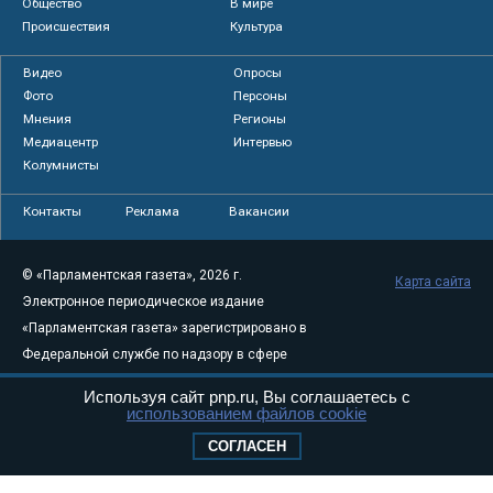
Общество
В мире
Происшествия
Культура
Видео
Опросы
Фото
Персоны
Мнения
Регионы
Медиацентр
Интервью
Колумнисты
Контакты
Реклама
Вакансии
© «Парламентская газета», 2026 г.
Карта сайта
Электронное периодическое издание
«Парламентская газета» зарегистрировано в
Федеральной службе по надзору в сфере
связи, информационных технологий и
Используя сайт pnp.ru, Вы соглашаетесь с
массовых коммуникаций (Роскомнадзор) 05
использованием файлов cookie
августа 2011 года. 18+
СОГЛАСЕН
Свидетельство о регистрации Эл № ФС77-
46097