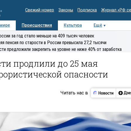
Свежий номер
Законы
Подписка
Журнал «РФ с
ия
и
 мире
Происшествия
Культура
Ещё
Медиацентр
Интервью
Колумнисты
Делова
оссии за год стало меньше на 409 тысяч человек
эксперт
яя пенсия по старости в России превысила 27,2 тысячи
сти предложили закрепить на уровне не ниже 40% от заработка
сти продлили до 25 мая
рористической опасности
Читать нас в