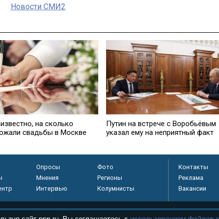
Новости СМИ2
 известно, на сколько
Путин на встрече с Воробьёвым
ожали свадьбы в Москве
указал ему на неприятный факт
Опросы
Фото
Контакты
ы
Мнения
Регионы
Реклама
ентр
Интервью
Колумнисты
Вакансии
льзуя сайт pnp.ru, Вы соглашаетесь с
использованием файлов c