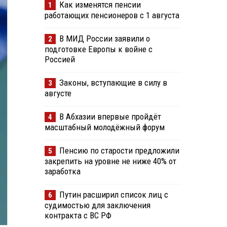
Как изменятся пенсии
1
работающих пенсионеров с 1 августа
В МИД России заявили о
2
подготовке Европы к войне с
Россией
Законы, вступающие в силу в
3
августе
В Абхазии впервые пройдёт
4
масштабный молодёжный форум
Пенсию по старости предложили
5
закрепить на уровне не ниже 40% от
заработка
Путин расширил список лиц с
6
судимостью для заключения
контракта с ВС РФ