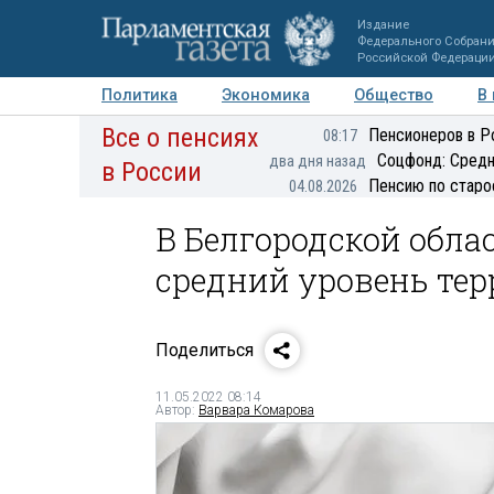
Издание
Федерального Собран
Российской Федераци
Политика
Экономика
Общество
В
Все о пенсиях
Фото
Авторы
Персоны
Мнения
Регионы
Пенсионеров в Р
08:17
Соцфонд: Средн
два дня назад
в России
Пенсию по старо
04.08.2026
В Белгородской обла
средний уровень тер
Поделиться
11.05.2022 08:14
Автор:
Варвара Комарова