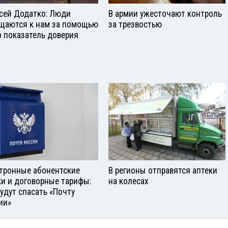
сей Додатко: Люди
В армии ужесточают контроль
щаются к нам за помощью
за трезвостью
о показатель доверия
тронные абонентские
В регионы отправятся аптеки
и и договорные тарифы:
на колесах
будут спасать «Почту
ии»