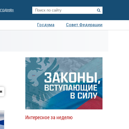
егодня»
Госдума
Совет Федерации
я
Авто
Недвижимость
Технологии
иза
Интересное за неделю