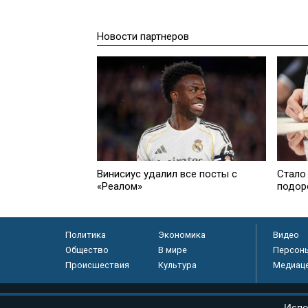
Новости партнеров
Винисиус удалил все посты с
Стало
«Реалом»
подор
Политика
Экономика
Видео
Общество
В мире
Персон
Происшествия
Культура
Медиац
© «Парламентская газета», 2026 г.
Испо