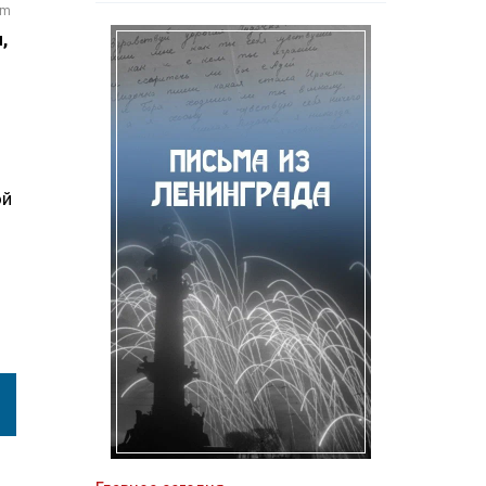
om
,
ой