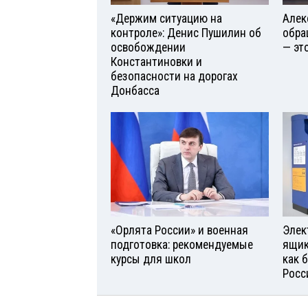
«Держим ситуацию на
Алек
контроле»: Денис Пушилин об
обра
освобождении
— эт
Константиновки и
безопасности на дорогах
Донбасса
«Орлята России» и военная
Элек
подготовка: рекомендуемые
ящик
курсы для школ
как 
Росс